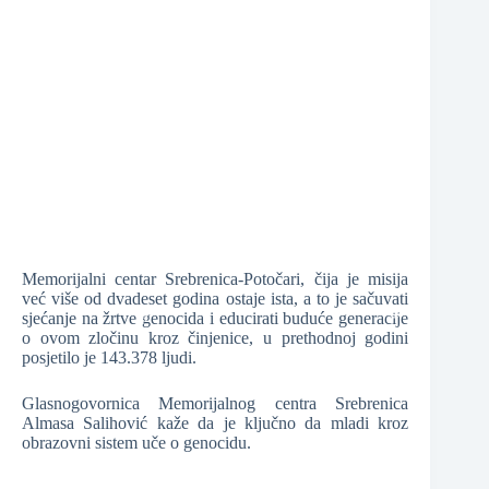
❆
❆
Memorijalni centar Srebrenica-Potočari, čija je misija
već više od dvadeset godina ostaje ista, a to je sačuvati
sjećanje na žrtve genocida i educirati buduće generacije
❆
o ovom zločinu kroz činjenice, u prethodnoj godini
posjetilo je 143.378 ljudi.
❆
Glasnogovornica Memorijalnog centra Srebrenica
❆
Almasa Salihović kaže da je ključno da mladi kroz
obrazovni sistem uče o genocidu.
❆