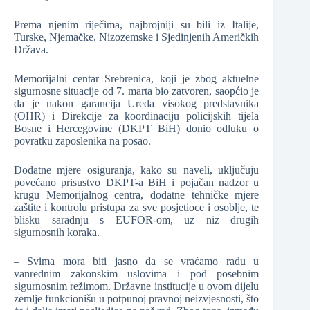
Prema njenim riječima, najbrojniji su bili iz Italije,
Turske, Njemačke, Nizozemske i Sjedinjenih Američkih
Država.
Memorijalni centar Srebrenica, koji je zbog aktuelne
sigurnosne situacije od 7. marta bio zatvoren, saopćio je
da je nakon garancija Ureda visokog predstavnika
(OHR) i Direkcije za koordinaciju policijskih tijela
Bosne i Hercegovine (DKPT BiH) donio odluku o
povratku zaposlenika na posao.
Dodatne mjere osiguranja, kako su naveli, uključuju
povećano prisustvo DKPT-a BiH i pojačan nadzor u
krugu Memorijalnog centra, dodatne tehničke mjere
zaštite i kontrolu pristupa za sve posjetioce i osoblje, te
blisku saradnju s EUFOR-om, uz niz drugih
sigurnosnih koraka.
– Svima mora biti jasno da se vraćamo radu u
vanrednim zakonskim uslovima i pod posebnim
sigurnosnim režimom. Državne institucije u ovom dijelu
zemlje funkcionišu u potpunoj pravnoj neizvjesnosti, što