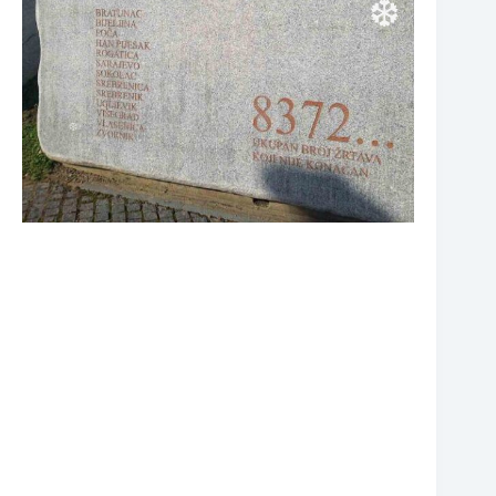
❆
❆
❆
❆