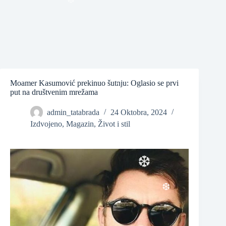
❆
❆
Moamer Kasumović prekinuo šutnju: Oglasio se prvi
put na društvenim mrežama
admin_tatabrada
24 Oktobra, 2024
❆
Izdvojeno
,
Magazin
,
Život i stil
❆
❆
❆