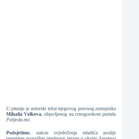
U pitanju je autorski tekst njegovog pravnog zastupnika
Mihaila Volkova
, objavljenog na crnogorskom portalu
Pobjeda.me.
Podsjetimo
, nakon svjedočenja mladića poslije
premijere pozorišne predstave igrane u okviru Sarajevo