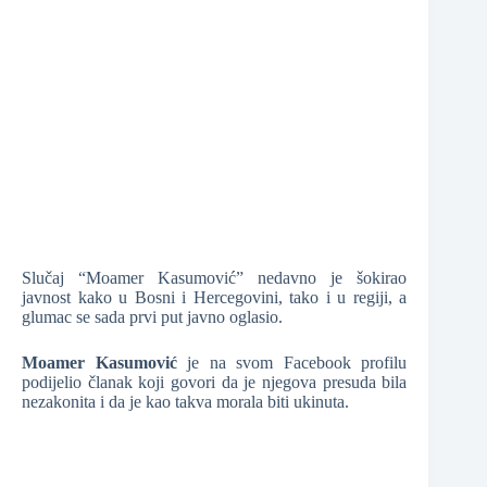
❆
❆
❆
❆
Slučaj “Moamer Kasumović” nedavno je šokirao
javnost kako u Bosni i Hercegovini, tako i u regiji, a
glumac se sada prvi put javno oglasio.
Moamer Kasumović
je na svom Facebook profilu
❆
podijelio članak koji govori da je njegova presuda bila
nezakonita i da je kao takva morala biti ukinuta.
❆