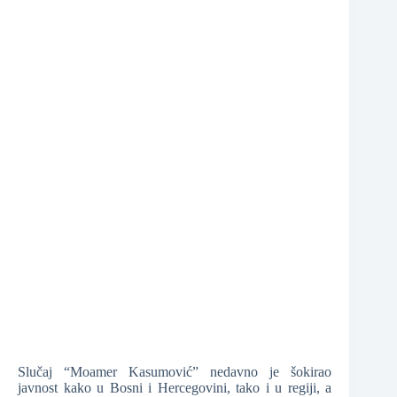
❆
❆
❆
Slučaj “Moamer Kasumović” nedavno je šokirao
javnost kako u Bosni i Hercegovini, tako i u regiji, a