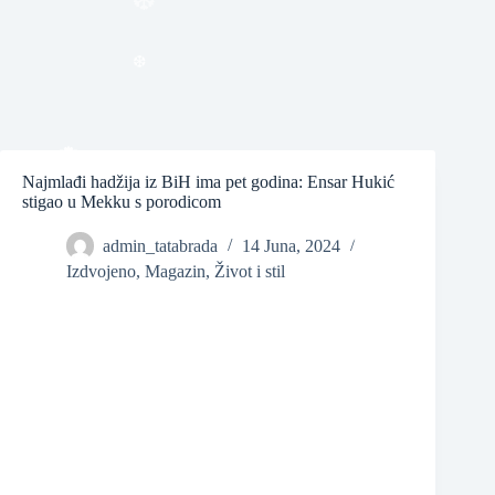
❆
❆
Najmlađi hadžija iz BiH ima pet godina: Ensar Hukić
stigao u Mekku s porodicom
❆
admin_tatabrada
14 Juna, 2024
Izdvojeno
,
Magazin
,
Život i stil
❆
❆
❆