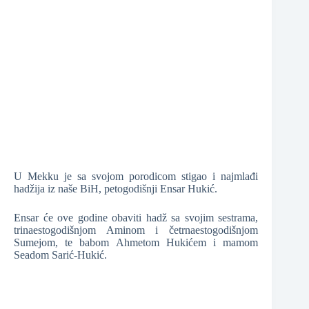
❆
❆
❆
U Mekku je sa svojom porodicom stigao i najmlađi
hadžija iz naše BiH, petogodišnji Ensar Hukić.
Ensar će ove godine obaviti hadž sa svojim sestrama,
❆
trinaestogodišnjom Aminom i četrnaestogodišnjom
Sumejom, te babom Ahmetom Hukićem i mamom
Seadom Sarić-Hukić.