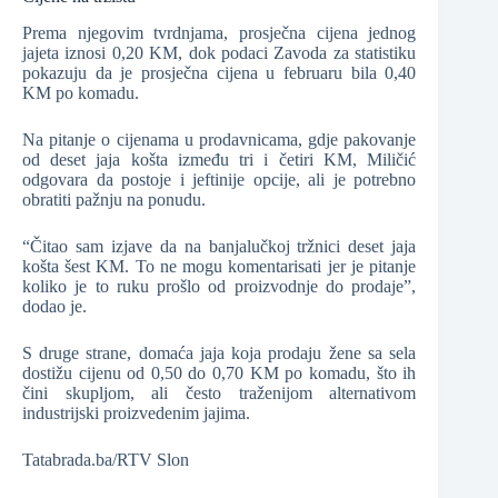
Prema njegovim tvrdnjama, prosječna cijena jednog
jajeta iznosi 0,20 KM, dok podaci Zavoda za statistiku
pokazuju da je prosječna cijena u februaru bila 0,40
KM po komadu.
Na pitanje o cijenama u prodavnicama, gdje pakovanje
od deset jaja košta između tri i četiri KM, Miličić
odgovara da postoje i jeftinije opcije, ali je potrebno
obratiti pažnju na ponudu.
“Čitao sam izjave da na banjalučkoj tržnici deset jaja
košta šest KM. To ne mogu komentarisati jer je pitanje
koliko je to ruku prošlo od proizvodnje do prodaje”,
dodao je.
S druge strane, domaća jaja koja prodaju žene sa sela
dostižu cijenu od 0,50 do 0,70 KM po komadu, što ih
čini skupljom, ali često traženijom alternativom
industrijski proizvedenim jajima.
Tatabrada.ba/RTV Slon