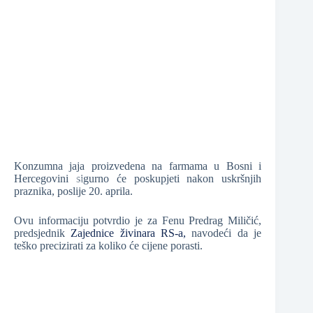
❆
Konzumna jaja proizvedena na farmama u Bosni i
❆
Hercegovini sigurno će poskupjeti nakon uskršnjih
praznika, poslije 20. aprila.
Ovu informaciju potvrdio je za Fenu Predrag Miličić,
predsjednik
Zajednice živinara RS-a,
navodeći da je
❆
teško precizirati za koliko će cijene porasti.
❆