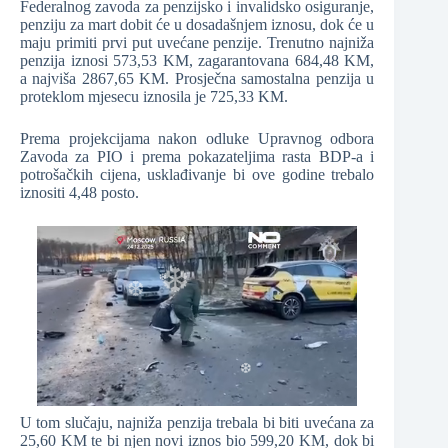
Federalnog zavoda za penzijsko i invalidsko osiguranje,
penziju za mart dobit će u dosadašnjem iznosu, dok će u
❆
maju primiti prvi put uvećane penzije. Trenutno najniža
penzija iznosi 573,53 KM, zagarantovana 684,48 KM,
a najviša 2867,65 KM. Prosječna samostalna penzija u
proteklom mjesecu iznosila je 725,33 KM.
❆
Prema projekcijama nakon odluke Upravnog odbora
Zavoda za PIO i prema pokazateljima rasta BDP-a i
❆
potrošačkih cijena, usklađivanje bi ove godine trebalo
iznositi 4,48 posto.
❆
❆
❆
U tom slučaju, najniža penzija trebala bi biti uvećana za
❆
25,60 KM te bi njen novi iznos bio 599,20 KM, dok bi