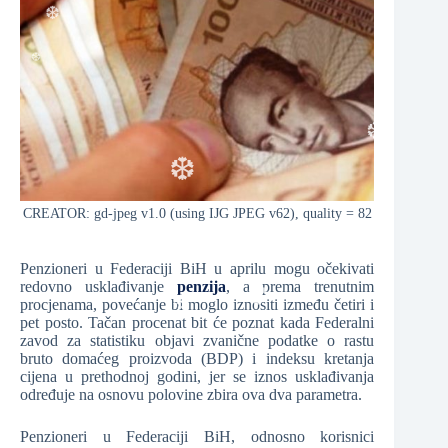
❆
❆
❆
CREATOR: gd-jpeg v1.0 (using IJG JPEG v62), quality = 82
❆
Penzioneri u Federaciji BiH u aprilu mogu očekivati
redovno usklađivanje
penzija
, a prema trenutnim
procjenama, povećanje bi moglo iznositi između četiri i
pet posto. Tačan procenat bit će poznat kada Federalni
zavod za statistiku objavi zvanične podatke o rastu
bruto domaćeg proizvoda (BDP) i indeksu kretanja
❆
❆
cijena u prethodnoj godini, jer se iznos usklađivanja
određuje na osnovu polovine zbira ova dva parametra.
Penzioneri u Federaciji BiH, odnosno korisnici