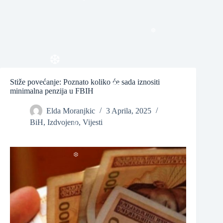
❆
❆
Stiže povećanje: Poznato koliko će sada iznositi
minimalna penzija u FBIH
❆
Elda Moranjkic
3 Aprila, 2025
❆
BiH
,
Izdvojeno
,
Vijesti
❆
❆