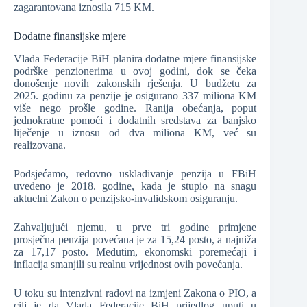
zagarantovana iznosila 715 KM.
Dodatne finansijske mjere
Vlada Federacije BiH planira dodatne mjere finansijske
podrške penzionerima u ovoj godini, dok se čeka
donošenje novih zakonskih rješenja. U budžetu za
2025. godinu za penzije je osigurano 337 miliona KM
više nego prošle godine. Ranija obećanja, poput
jednokratne pomoći i dodatnih sredstava za banjsko
liječenje u iznosu od dva miliona KM, već su
realizovana.
Podsjećamo, redovno usklađivanje penzija u FBiH
uvedeno je 2018. godine, kada je stupio na snagu
aktuelni Zakon o penzijsko-invalidskom osiguranju.
Zahvaljujući njemu, u prve tri godine primjene
prosječna penzija povećana je za 15,24 posto, a najniža
za 17,17 posto. Međutim, ekonomski poremećaji i
inflacija smanjili su realnu vrijednost ovih povećanja.
U toku su intenzivni radovi na izmjeni Zakona o PIO, a
cilj je da Vlada Federacije BiH prijedlog uputi u