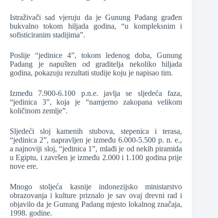
Istraživači sad vjeruju da je Gunung Padang građen
bukvalno tokom hiljada godina, “u kompleksnim i
sofisticiranim stadijima”.
Poslije “jedinice 4”, tokom ledenog doba, Gunung
Padang je napušten od graditelja nekoliko hiljada
godina, pokazuju rezultati studije koju je napisao tim.
Između 7.900-6.100 p.n.e. javlja se sljedeća faza,
“jedinica 3”, koja je “namjerno zakopana velikom
količinom zemlje”.
Sljedeći sloj kamenih stubova, stepenica i terasa,
“jedinica 2”, napravljen je između 6.000-5.500 p. n. e.,
a najnoviji sloj, “jedinica 1”, mlađi je od nekih piramida
u Egiptu, i završen je između 2.000 i 1.100 godina prije
nove ere.
Mnogo stoljeća kasnije indonezijsko ministarstvo
obrazovanja i kulture priznalo je sav ovaj drevni rad i
objavilo da je Gunung Padang mjesto lokalnog značaja,
1998. godine.