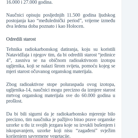
16.000 i 27.000 godina.
Naučnici opisuju posljednjih 11.500 godina ljudskog
postojanja kao “međulednički period”, vrijeme između
dva ledena doba poznato i kao Holocen.
Odredili starost
Tehnika radiokarbonskog datiranja, koju su koristili
Natavidžaja i njegov tim, da bi odredili starost “jedinice
4”, zasniva se na običnom radioaktivnom izotopu
ugljenika, koji se nalazi širom svijeta, pomoću kojeg se
mjeri starost očuvanog organskog materijala.
Zbog radioaktivne stope poluraspada ovog izotopa,
ugljenika-14, naučnici mogu precizno da izmjere starost
mrtvog organskog materijala sve do 60.000 godina u
prošlost.
Da bi bili sigurni da je radiokarbonsko mjerenje bilo
precizno, tim naučnika je pažljivo birao prave organske
uzorke u tlu iz svojih jezgara koje su izvukli bušenjem i
iskopavanjem, uzorke koji nisu “zagađeni” svježim
korijenjem savremene vegetacije.