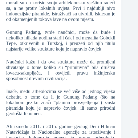
morali su da koriste svoju arhitektonsku vještinu radeći
sa, a ne protiv lokalnih uvjeta. Prvi i najdublji nivo
indonezijske piramide, istraživači su utvrdili, isklesan je
od okamenjenih tokova lave na ovom mjestu.
Gunung Padang, tvrde naučnici, može da bude i
nekoliko hiljada godina stariji čak i od megalita Gobekli
Tepe, otkrivenih u Turskoj, i preuzeti od njih titulu
najstarije velike strukture koju je napravio čovjek.
Naučnici kažu i da ova struktura može da promijeni
shvatanje o tome koliko su “primitivna” bila društva
lovaca-sakupljača, i osvijetli pravu inžinjersku
sposobnost drevnih civilizacija.
Inače, među arheolozima se već više od jednog vijeka
debatira o tome da li je Gunung Padang (što na
lokalnom jeziku znači “planina prosvjetljenja”) zaista
piramida koju je napravio čovjek, ili samo prirodni
geološki fenomen.
Ali između 2011. i 2015. godine geolog Deni Hilman
Natavidžaja iz Nacionalne agencije za istraživanje i
inovacije Indonezije poveo je grupu arheologa,