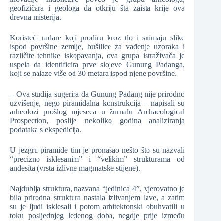
geofizičara i geologa da otkriju šta zaista krije ova
drevna misterija.
Koristeći radare koji prodiru kroz tlo i snimaju slike
ispod površine zemlje, bušilice za vađenje uzoraka i
različite tehnike iskopavanja, ova grupa istraživača je
uspela da identificira prve slojeve Gunung Padanga,
koji se nalaze više od 30 metara ispod njene površine.
– Ova studija sugerira da Gunung Padang nije prirodno
uzvišenje, nego piramidalna konstrukcija – napisali su
arheolozi prošlog mjeseca u žurnalu Archaeological
Prospection, poslije nekoliko godina analiziranja
podataka s ekspedicija.
U jezgru piramide tim je pronašao nešto što su nazvali
“precizno isklesanim” i “velikim” strukturama od
andesita (vrsta izlivne magmatske stijene).
Najdublja struktura, nazvana “jedinica 4”, vjerovatno je
bila prirodna struktura nastala izlivanjem lave, a zatim
su je ljudi isklesali i potom arhitektonski obuhvatili u
toku posljednjeg ledenog doba, negdje prije između