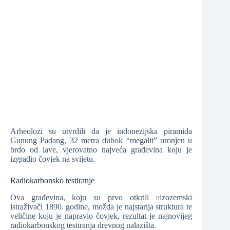
❆
❆
Arheolozi su utvrdili da je indonezijska piramida
Gunung Padang, 32 metra dubok “megalit” uronjen u
❆
❆
brdo od lave, vjerovatno najveća građevina koju je
izgradio čovjek na svijetu.
Radiokarbonsko testiranje
Ova građevina, koju su prvo otkrili nizozemski
istraživači 1890. godine, možda je najstarija struktura te
veličine koju je napravio čovjek, rezultat je najnovijeg
❆
radiokarbonskog testiranja drevnog nalazišta.