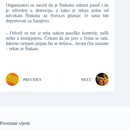
Organizatori su naveli da je Štukanu oduzet pasoš i da
je odveden u detenciju, a kako je rekao jedan od
advokata Štukana za Nova.rs glumac će sutra biti
deportovan za Sarajevo.
– Odveli su me iz reda nakon pasoške kontrole, našli
nešto u kompjuteru. Čekam da mi jave o čemu se radi.
Iskreno nemam pojma šta se dešava.. Javim čim saznam
– rekao je Štukan.
PREVIOUS
NEXT
Povezane vijesti