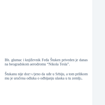
❆
❆
❆
❆
Bh. glumac i književnik Feđa Štuken priveden je danas
na beogradskom aerodromu “Nikola Tesla”.
Štukanu nije dozvoljeno da uđe u Srbiju, a tom prilikom
mu je uručena odluka o odbijanju ulaska u tu zemlju.
❆
❆