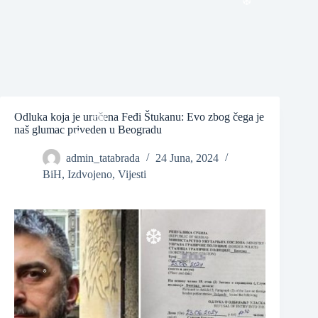
❆
❆
Odluka koja je uručena Feđi Štukanu: Evo zbog čega je
naš glumac priveden u Beogradu
admin_tatabrada
24 Juna, 2024
❆
BiH
,
Izdvojeno
,
Vijesti
❆
❆
❆