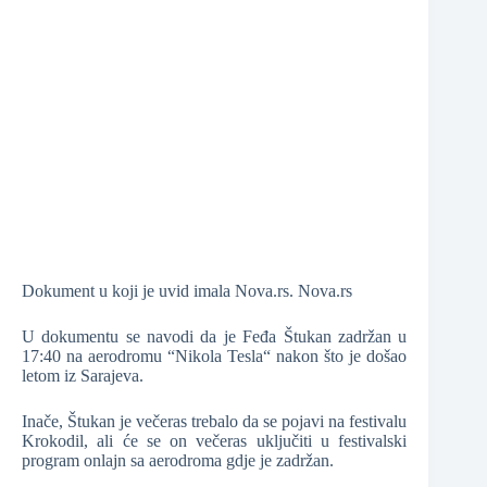
Dokument u koji je uvid imala Nova.rs. Nova.rs
U dokumentu se navodi da je Feđa Štukan zadržan u
17:40 na aerodromu “Nikola Tesla“ nakon što je došao
letom iz Sarajeva.
Inače, Štukan je večeras trebalo da se pojavi na festivalu
Krokodil, ali će se on večeras uključiti u festivalski
program onlajn sa aerodroma gdje je zadržan.