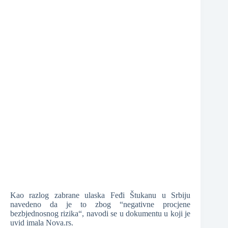
❆
❆
❆
Kao razlog zabrane ulaska Feđi Štukanu u Srbiju
navedeno da je to zbog “negativne procjene
bezbjednosnog rizika“, navodi se u dokumentu u koji je
uvid imala Nova.rs.