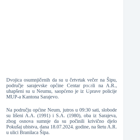
❆
❆
❆
Dvojica osumnjičenih da su u četvrtak večer na Šipu,
područje sarajevske općine Centar pucali na A.R.,
uhapšeni su u Neumu, saopćeno je iz Uprave policije
❆
MUP-a Kantona Sarajevo.
❆
Na području općine Neum, jutros u 09:30 sati, slobode
su lišeni A.A. (1991) i S.A. (1980), oba iz Sarajeva,
zbog osnova sumnje da su počinili krivično djelo
Pokušaj ubistva, dana 18.07.2024. godine, na štetu A.R.
u ulici Branilaca Šipa.