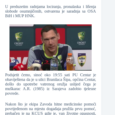
U preduzetim radnjama lociranja, pronalaska i lišenja
slobode osumnjičenih, ostvarena je saradnja sa OSA
BiH i MUP HNK.
Podsjetit ćemo, sinoć oko 19:55 sati PU Centar je
obaviještena da je u ulici Branilaca Šipa, općina Centar,
došlo do upotrebe vatrenog oružja uslijed čega je
muškarac A.R. (1985) iz Sarajeva zadobio tjelesne
povrede.
Nakon što je ekipa Zavoda hitne medicinske pomoći
povrijeđenom na mjestu događaja pružila prvu pomoć,
prebačen je na KCUS gdje je, van životne opasnosti,