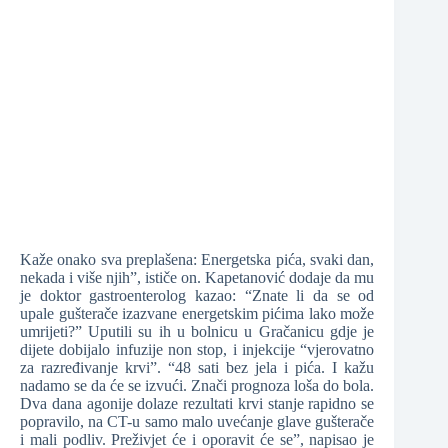
Kaže onako sva preplašena: Energetska pića, svaki dan,
nekada i više njih”, ističe on. Kapetanović dodaje da mu
je doktor gastroenterolog kazao: “Znate li da se od
upale gušterače izazvane energetskim pićima lako može
umrijeti?” Uputili su ih u bolnicu u Gračanicu gdje je
dijete dobijalo infuzije non stop, i injekcije “vjerovatno
za razređivanje krvi”. “48 sati bez jela i pića. I kažu
nadamo se da će se izvući. Znači prognoza loša do bola.
Dva dana agonije dolaze rezultati krvi stanje rapidno se
popravilo, na CT-u samo malo uvećanje glave gušterače
i mali podliv. Preživjet će i oporavit će se”, napisao je