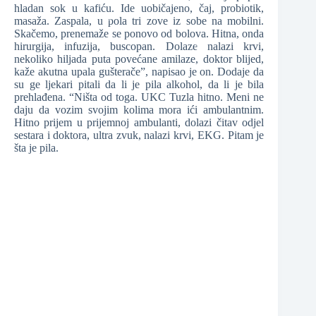
hladan sok u kafiću. Ide uobičajeno, čaj, probiotik,
masaža. Zaspala, u pola tri zove iz sobe na mobilni.
Skačemo, prenemaže se ponovo od bolova. Hitna, onda
hirurgija, infuzija, buscopan. Dolaze nalazi krvi,
nekoliko hiljada puta povećane amilaze, doktor blijed,
❆
kaže akutna upala gušterače”, napisao je on. Dodaje da
su ge ljekari pitali da li je pila alkohol, da li je bila
❆
prehlađena. “Ništa od toga. UKC Tuzla hitno. Meni ne
daju da vozim svojim kolima mora ići ambulantnim.
Hitno prijem u prijemnoj ambulanti, dolazi čitav odjel
sestara i doktora, ultra zvuk, nalazi krvi, EKG. Pitam je
šta je pila.