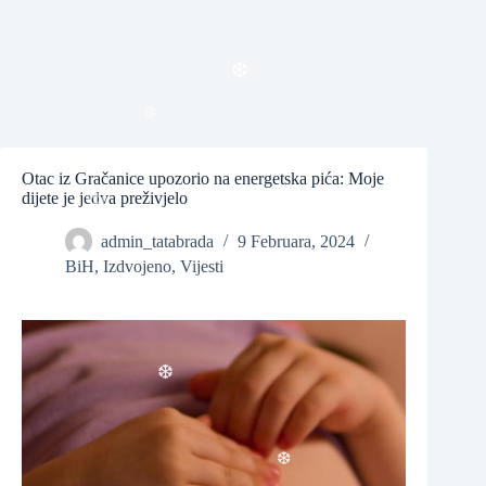
❆
❆
❆
Otac iz Gračanice upozorio na energetska pića: Moje
dijete je jedva preživjelo
admin_tatabrada
9 Februara, 2024
❆
BiH
,
Izdvojeno
,
Vijesti
❆
❆