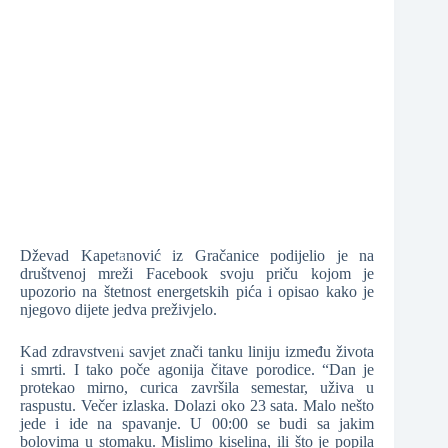
❆
❆
❆
❆
Dževad Kapetanović iz Gračanice podijelio je na
društvenoj mreži Facebook svoju priču kojom je
upozorio na štetnost energetskih pića i opisao kako je
njegovo dijete jedva preživjelo.
❆
Kad zdravstveni savjet znači tanku liniju između života
i smrti. I tako poče agonija čitave porodice. “Dan je
protekao mirno, curica završila semestar, uživa u
❆
raspustu. Večer izlaska. Dolazi oko 23 sata. Malo nešto
jede i ide na spavanje. U 00:00 se budi sa jakim
bolovima u stomaku. Mislimo kiselina, ili što je popila