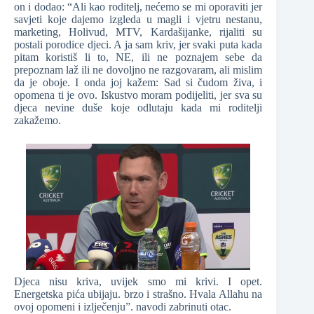
on i dodao: “Ali kao roditelj, nećemo se mi oporaviti jer
savjeti koje dajemo izgleda u magli i vjetru nestanu,
marketing, Holivud, MTV, Kardašijanke, rijaliti su
postali porodice djeci. A ja sam kriv, jer svaki puta kada
pitam koristiš li to, NE, ili ne poznajem sebe da
prepoznam laž ili ne dovoljno ne razgovaram, ali mislim
da je oboje. I onda joj kažem: Sad si čudom živa, i
opomena ti je ovo. Iskustvo moram podijeliti, jer sva su
djeca nevine duše koje odlutaju kada mi roditelji
zakažemo.
Djeca nisu kriva, uvijek smo mi krivi. I opet.
Energetska pića ubijaju. brzo i strašno. Hvala Allahu na
ovoj opomeni i izlječenju”. navodi zabrinuti otac.