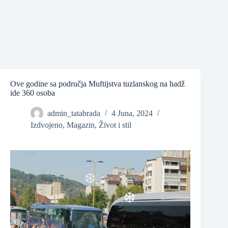
❆
Ove godine sa područja Muftijstva tuzlanskog na hadž
❆
ide 360 osoba
admin_tatabrada
4 Juna, 2024
❆
Izdvojeno
,
Magazin
,
Život i stil
❆
❆