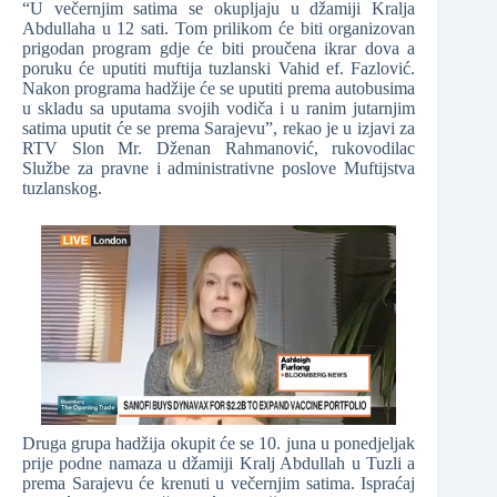
“U večernjim satima se okupljaju u džamiji Kralja
Abdullaha u 12 sati. Tom prilikom će biti organizovan
prigodan program gdje će biti proučena ikrar dova a
poruku će uputiti muftija tuzlanski Vahid ef. Fazlović.
Nakon programa hadžije će se uputiti prema autobusima
u skladu sa uputama svojih vodiča i u ranim jutarnjim
satima uputit će se prema Sarajevu”, rekao je u izjavi za
RTV Slon Mr. Dženan Rahmanović, rukovodilac
Službe za pravne i administrativne poslove Muftijstva
tuzlanskog.
Druga grupa hadžija okupit će se 10. juna u ponedjeljak
prije podne namaza u džamiji Kralj Abdullah u Tuzli a
prema Sarajevu će krenuti u večernjim satima. Ispraćaj