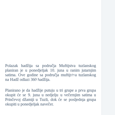
❆
❆
❆
Polazak hadžija sa područja Muftijstva tuzlanskog
planiran je u ponedjeljak 10. juna u ranim jutarnjim
satima. Ove godine sa područja muftijstva tuzlanskog
na Hadž odlazi 360 hadžija.
Planirano je da hadžije putuju u tri grupe a prva grupa
okupit će se 9. juna u nedjelju u večernjim satima u
❆
Prinčevoj džamiji u Tuzli, dok će se posljednja grupa
❆
okupiti u ponedjeljak navečer.