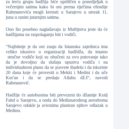
za treću grupu hadžija biće upriličen u ponedjeljak u
večernjim satima kako bi oni prema riječima efendije
Rahmanovića mogli krenuti u Sarajevu u utorak 11.
juna u ranim jutarnjim satima.
Ono što posebno naglašavaju iz Muftijstva jeste da će
hadžijama na raspolaganju biti i vodiči.
“Najbitnije je da oni znaju da Islamska zajednica ima
veliko iskustvo u organizaciji hadždža, da imamo
stručne vodiče koji su obučeni za ovo putovanje tako
da je dovoljno da slušaju upustva vodiča i na
individualnom planu da se posvete ibadetu i da iskoriste
20 dana koje će provesiti u Mekki i Medini i da uče
Kur'an i da se predaju Allahu dž.š“, navodi
Rahmanović.
Hadžije će autobusima biti prevezeni do džamije Kralj
Fahd u Sarajevu, a onda do Međunarodnog aerodroma
Sarajevo odakle ja avionima planiran njihov odlazak u
Medinu.