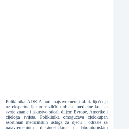
Poliklinika ADRIA nudi najsavremeniji oblik liječenja
uz ekspertne ljekare različitih oblasti medicine koji su
svoje znanje i iskustvo sticali diljem Evrope, Amerike i
cijeloga svijeta. Poliklinika omogućava cjelokupan
asortiman medicinskih usluga za djecu i odrasle sa
najavremenijim dijagnostičkim i laboratorijskim