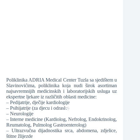
❆
❆
Poliklinika ADRIA Medical Center Tuzla sa sjedištem u
Slavinovićima, poliklinika koja nudi širok asortiman
❆
najsavremnijih medicinskih i laboratorijskih usluga uz
❆
ekspertne ljekare iz različitih oblasti medicine:
– Pedijatrije, dječije kardiologije
– Psihijatrije (za djecu i odrasle)
– Neurologije
– Interne medicine (Kardiolog, Nefrolog, Endokrinolog,
Reumatolog, Pulmolog Gastroenterolog)
– Ultrazvučna dijadnostika srca, abdomena, zdjelice,
štitne žlijezde