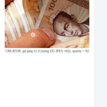
❆
❆
CREATOR: gd-jpeg v1.0 (using IJG JPEG v62), quality = 82
❆
❆
❆
❆