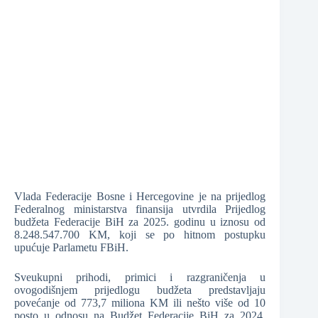
❆
❆
❆
Vlada Federacije Bosne i Hercegovine je na prijedlog
Federalnog ministarstva finansija utvrdila Prijedlog
❆
budžeta Federacije BiH za 2025. godinu u iznosu od
8.248.547.700 KM, koji se po hitnom postupku
upućuje Parlametu FBiH.
Sveukupni prihodi, primici i razgraničenja u
ovogodišnjem prijedlogu budžeta predstavljaju
povećanje od 773,7 miliona KM ili nešto više od 10
posto u odnosu na Budžet Federacije BiH za 2024.