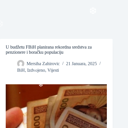
❆
❆
U budžetu FBiH planirana rekordna sredstva za
❆
penzionere i boračku populaciju
Mersiha Zahirovic
21 Januara, 2025
BiH
,
Izdvojeno
,
Vijesti
❆
❆
❆