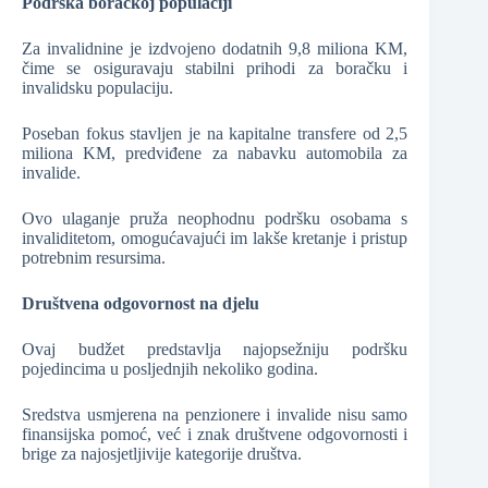
Podrška boračkoj populaciji
Za invalidnine je izdvojeno dodatnih 9,8 miliona KM,
čime se osiguravaju stabilni prihodi za boračku i
invalidsku populaciju.
Poseban fokus stavljen je na kapitalne transfere od 2,5
miliona KM, predviđene za nabavku automobila za
invalide.
Ovo ulaganje pruža neophodnu podršku osobama s
invaliditetom, omogućavajući im lakše kretanje i pristup
potrebnim resursima.
Društvena odgovornost na djelu
Ovaj budžet predstavlja najopsežniju podršku
pojedincima u posljednjih nekoliko godina.
Sredstva usmjerena na penzionere i invalide nisu samo
finansijska pomoć, već i znak društvene odgovornosti i
brige za najosjetljivije kategorije društva.