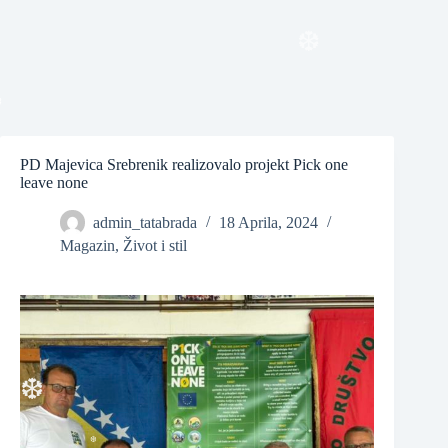
❆
❆
PD Majevica Srebrenik realizovalo projekt Pick one
leave none
❆
admin_tatabrada
18 Aprila, 2024
Magazin
,
Život i stil
❆
❆