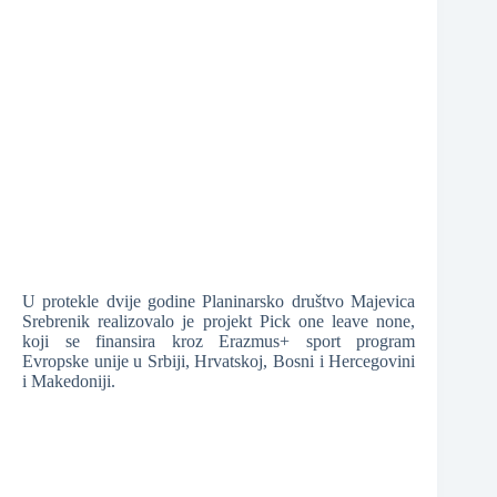
❆
❆
U protekle dvije godine Planinarsko društvo Majevica
❆
Srebrenik realizovalo je projekt Pick one leave none,
❆
koji se finansira kroz Erazmus+ sport program
Evropske unije u Srbiji, Hrvatskoj, Bosni i Hercegovini
i Makedoniji.
❆