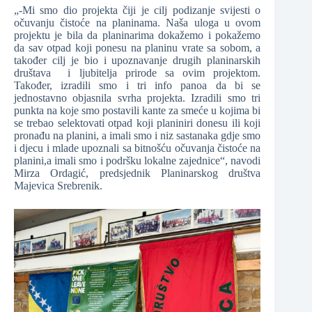
„-Mi smo dio projekta čiji je cilj podizanje svijesti o
očuvanju čistoće na planinama. Naša uloga u ovom
projektu je bila da planinarima dokažemo i pokažemo
da sav otpad koji ponesu na planinu vrate sa sobom, a
također cilj je bio i upoznavanje drugih planinarskih
društava i ljubitelja prirode sa ovim projektom.
Također, izradili smo i tri info panoa da bi se
jednostavno objasnila svrha projekta. Izradili smo tri
punkta na koje smo postavili kante za smeće u kojima bi
se trebao selektovati otpad koji planiniri donesu ili koji
pronađu na planini, a imali smo i niz sastanaka gdje smo
i djecu i mlade upoznali sa bitnošću očuvanja čistoće na
planini,a imali smo i podršku lokalne zajednice“, navodi
Mirza Ordagić, predsjednik Planinarskog društva
Majevica Srebrenik.