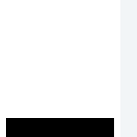
❆
❆
❆