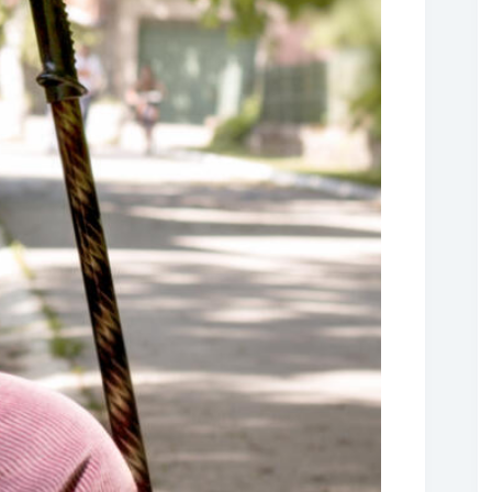
❆
❆
❆