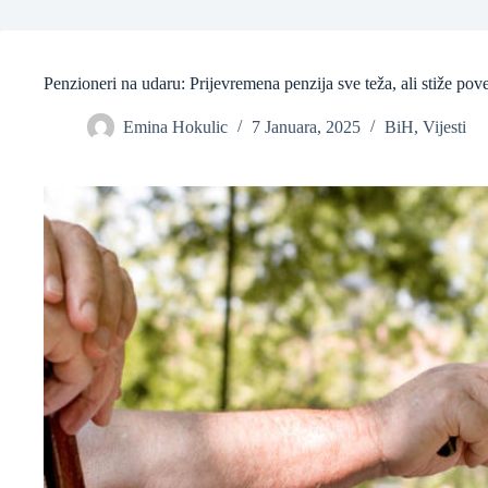
❆
Penzioneri na udaru: Prijevremena penzija sve teža, ali stiže pov
Emina Hokulic
7 Januara, 2025
BiH
,
Vijesti
❆
❆