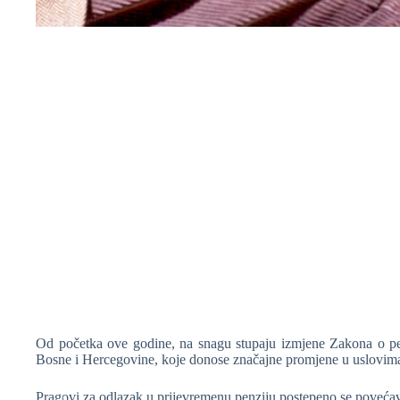
❆
❆
❆
Od početka ove godine, na snagu stupaju izmjene Zakona o pen
Bosne i Hercegovine, koje donose značajne promjene u uslovima 
Pragovi za odlazak u prijevremenu penziju postepeno se povećava