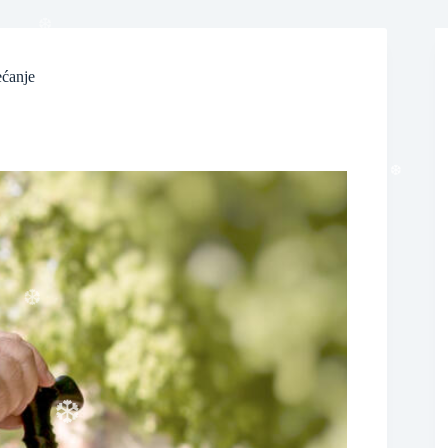
ećanje
❆
❆
❆