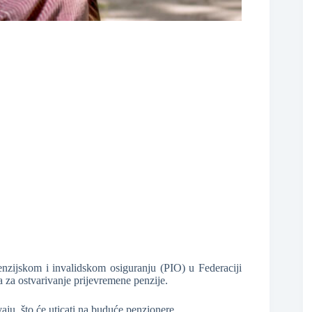
❆
zijskom i invalidskom osiguranju (PIO) u Federaciji
za ostvarivanje prijevremene penzije.
ju, što će uticati na buduće penzionere.