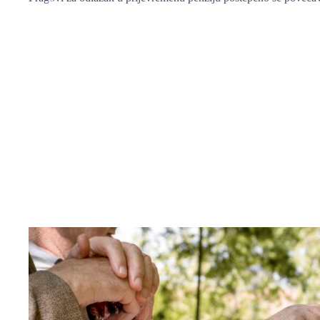
❆
❆
❆