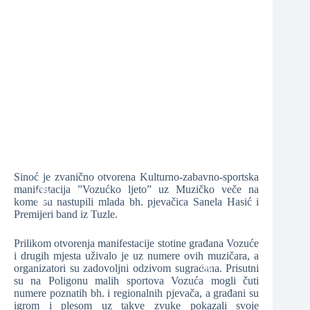
❆
❆
❆
Sinoć je zvanično otvorena Kulturno-zabavno-sportska
manifestacija ”Vozućko ljeto” uz Muzičko veče na
kome su nastupili mlada bh. pjevačica Sanela Hasić i
Premijeri band iz Tuzle.
❆
Prilikom otvorenja manifestacije stotine građana Vozuće
i drugih mjesta uživalo je uz numere ovih muzičara, a
organizatori su zadovoljni odzivom sugrađana. Prisutni
su na Poligonu malih sportova Vozuća mogli čuti
numere poznatih bh. i regionalnih pjevača, a građani su
❆
❆
igrom i plesom uz takve zvuke pokazali svoje