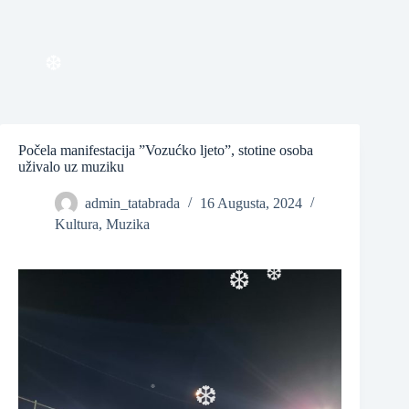
❆
❆
Počela manifestacija ”Vozućko ljeto”, stotine osoba
uživalo uz muziku
❆
admin_tatabrada
16 Augusta, 2024
Kultura
,
Muzika
❆
❆
❆