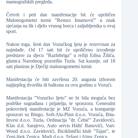
mamografskih pregleda.
Četvrti i peti dan manifestacije bit će upriličen
Malonogometni turnir ”Remzo Imamović” u znak
sjećanja na lik i djelo vrsnog borca i zaljubljenika u ovaj
sport.
Nakon toga, šesti dan Vozućkog ljeta je rezervisan za
najmlađe. Od 17 sati bit će upriličeno izvođenje
predstave za djecu ”Razbibriga” u režiji Edisa Žilića,
glumca Narodnog pozorišta Tuzla. Sat kasnije, od 18
sati planiran je Dječiji malonogometni turnir.
Manifestacija će biti završena 20. augusta izborom
najljepšeg dvorišta ili balkona za ovu godinu u Vozući.
Manifestacija ”Vozućko ljeto” ne bi bila moguća bez
podrške sugrađana i prijatelja, te sponzora. Generalni
pokrovitelj manifestacije je MZ Vozuća, a kompanije
sponzori su Bingo, Soft-Alu-Plast d.o.o. Vozuća, Bita-
Invest d.o.o. Tuzla, Ordinacija ”dr. Ćebić” Zavidovići,
Klas d.d. Sarajevo, Auto servis Hidić Banovići, Vart-
Wood d.o.o. Zavidovići, Biciklistički klub ”Tajan”, te
Zeni-lijek Zenica, Madi d.o.o. Tešanj i Almy Zenica.