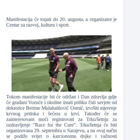
Manifestacija će trajati do 20. augusta, a organizator je
Centar za razvoj, kulturu i sport.
Tokom manifestacije bit će održan i Dan zdravlja gdje
će građani Vozuće i okoline imati priliku čuti savjete od
doktorice Berime Mulahalilović Osmić, izvršiti mjerenje
krvnog pritiska i šećera u krvi. Također će se
zainteresovani moći registrovati za Trku/šetnju za
ozdravljenje ”Race for the Cure”. Trka/šetnja će biti
organizovana 29. septembra u Sarajevu, a na ovaj način
se podiže svijet o karcionomu dojke i važnosti