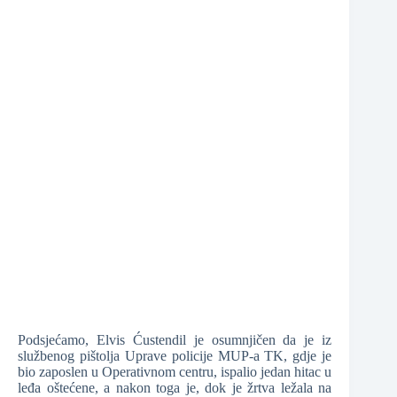
❆
❆
Podsjećamo, Elvis Ćustendil je osumnjičen da je iz
službenog pištolja Uprave policije MUP-a TK, gdje je
bio zaposlen u Operativnom centru, ispalio jedan hitac u
leđa oštećene, a nakon toga je, dok je žrtva ležala na