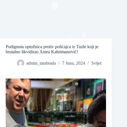
❆
Podignuta optužnica protiv policajca iz Tuzle koji je
brutalno likvidirao Amru Kahrimanović!
❆
❆
admin_tatabrada
7 Juna, 2024
Svijet
❆
❆
❆