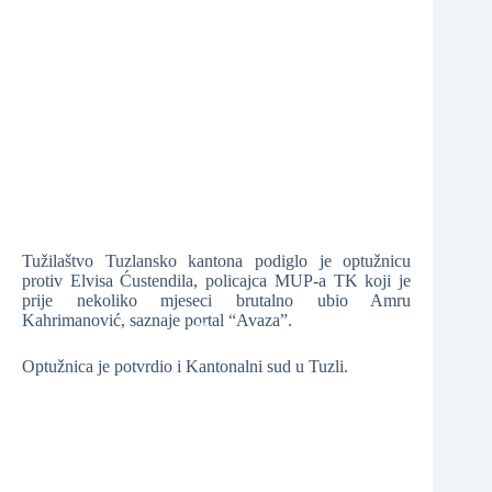
❆
❆
❆
Tužilaštvo Tuzlansko kantona podiglo je optužnicu
protiv Elvisa Ćustendila, policajca MUP-a TK koji je
prije nekoliko mjeseci brutalno ubio Amru
❆
Kahrimanović, saznaje portal “Avaza”.
❆
Optužnica je potvrdio i Kantonalni sud u Tuzli.
❆