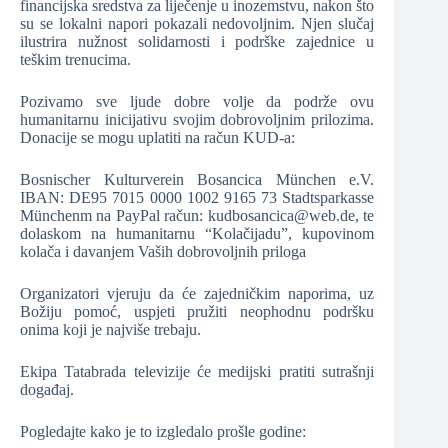
financijska sredstva za liječenje u inozemstvu, nakon što
su se lokalni napori pokazali nedovoljnim. Njen slučaj
ilustrira nužnost solidarnosti i podrške zajednice u
teškim trenucima.
Pozivamo sve ljude dobre volje da podrže ovu
humanitarnu inicijativu svojim dobrovoljnim prilozima.
Donacije se mogu uplatiti na račun KUD-a:
Bosnischer Kulturverein Bosancica München e.V.
IBAN: DE95 7015 0000 1002 9165 73 Stadtsparkasse
Münchenm na PayPal račun:
kudbosancica@web.de
, te
dolaskom na humanitarnu “Kolačijadu”, kupovinom
kolača i davanjem Vaših dobrovoljnih priloga
Organizatori vjeruju da će zajedničkim naporima, uz
Božiju pomoć, uspjeti pružiti neophodnu podršku
onima koji je najviše trebaju.
Ekipa Tatabrada televizije će medijski pratiti sutrašnji
događaj.
Pogledajte kako je to izgledalo prošle godine: