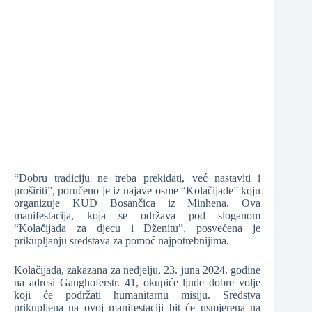
“Dobru tradiciju ne treba prekidati, već nastaviti i
proširiti”, poručeno je iz najave osme “Kolačijade” koju
organizuje KUD Bosančica iz Minhena. Ova
manifestacija, koja se održava pod sloganom
“Kolačijada za djecu i Dženitu”, posvećena je
prikupljanju sredstava za pomoć najpotrebnijima.
Kolačijada, zakazana za nedjelju, 23. juna 2024. godine
na adresi Ganghoferstr. 41, okupiće ljude dobre volje
koji će podržati humanitarnu misiju. Sredstva
prikupljena na ovoj manifestaciji bit će usmjerena na