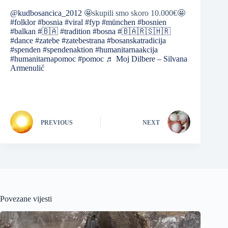
@kudbosancica_2012
🤩skupili smo skoro 10.000€🤩
#folklor
#bosnia
#viral
#fyp
#münchen
#bosnien
#balkan
#🇧🇦
#tradition
#bosna
#🇧🇦🇷🇸🇭🇷
#dance
#zatebe
#zatebestrana
#bosanskatradicija
#spenden
#spendenaktion
#humanitarnaakcija
#humanitarnapomoc
#pomoc
♬ Moj Dilbere – Silvana
Armenulić
PREVIOUS
NEXT
Povezane vijesti