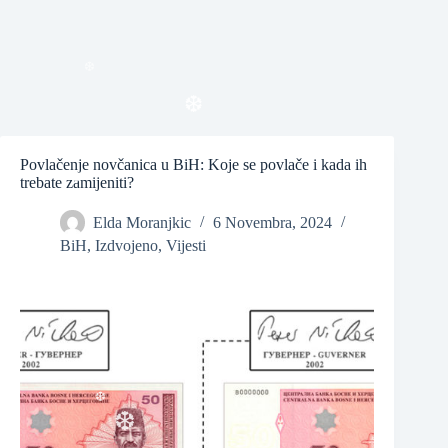
❆
❆
❆
Povlačenje novčanica u BiH: Koje se povlače i kada ih
❆
trebate zamijeniti?
Elda Moranjkic
6 Novembra, 2024
BiH
,
Izdvojeno
,
Vijesti
❆
❆
❆