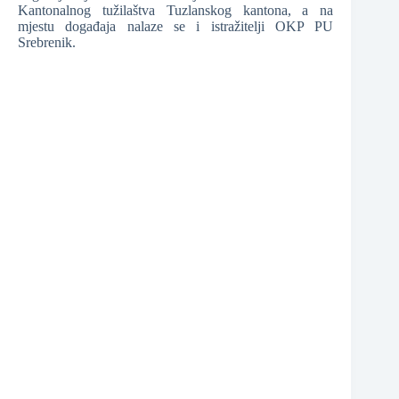
❆
Kantonalnog tužilaštva Tuzlanskog kantona, a na
mjestu događaja nalaze se i istražitelji OKP PU
Srebrenik.
❆
❆