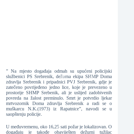
❆
❆
❆
” Na mjesto događaja odmah su upućeni policijski
službenici PS Srebrenik, dežurna ekipa SHMP Doma
zdravlja Srebrenik i pripadnici PVJ Srebrenik, gdje je
zatečeno povrijeđeno jedno lice, koje je prevezeno u
prostorije SHMP Srebenik, ali je uslijed zadobivenih
❆
povreda na žalost preminulo. Smrt je potvrdio ljekar
❆
mrtvozornik Doma zdravlja Srebrenik a radi se o
muškarcu N.K.(1973) iz Rapatnice”, navodi se u
saopštenju policije.
U međuvremenu, oko 16,25 sati požar je lokalizovan. O
događaju je takođe obaviješten dežurni tužilac