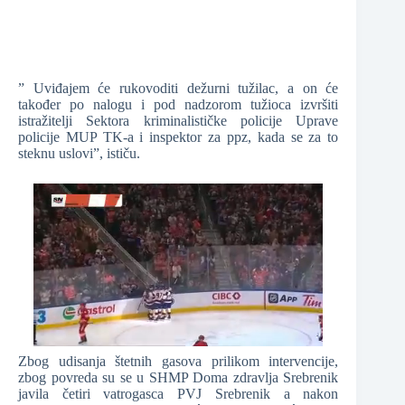
” Uviđajem će rukovoditi dežurni tužilac, a on će
također po nalogu i pod nadzorom tužioca izvršiti
istražitelji Sektora kriminalističke policije Uprave
policije MUP TK-a i inspektor za ppz, kada se za to
steknu uslovi”, ističu.
Zbog udisanja štetnih gasova prilikom intervencije,
zbog povreda su se u SHMP Doma zdravlja Srebrenik
javila četiri vatrogasca PVJ Srebrenik a nakon