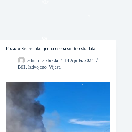
❆
❆
Požar u Srebreniku, jedna osoba smrtno stradala
❆
admin_tatabrada
14 Aprila, 2024
BiH
,
Izdvojeno
,
Vijesti
❆
❆
❆