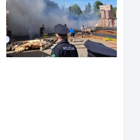
❆
❆
❆
❆