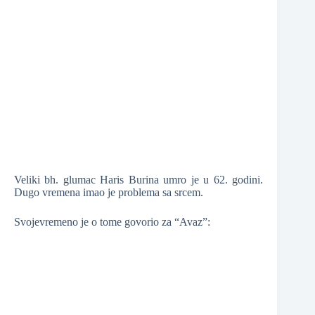
❆
❆
❆
Veliki bh. glumac Haris Burina umro je u 62. godini.
Dugo vremena imao je problema sa srcem.
Svojevremeno je o tome govorio za “Avaz”:
❆
❆