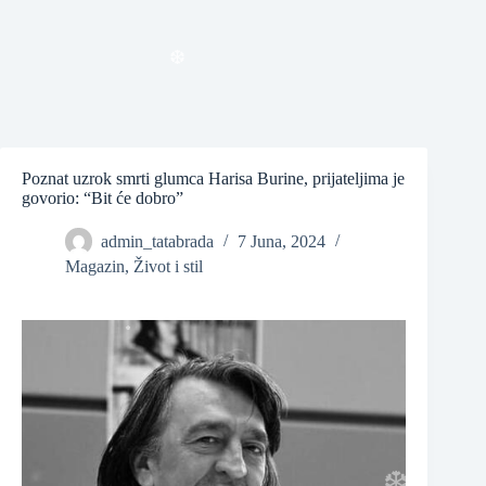
❆
❆
❆
Poznat uzrok smrti glumca Harisa Burine, prijateljima je
govorio: “Bit će dobro”
❆
admin_tatabrada
7 Juna, 2024
Magazin
,
Život i stil
❆
❆
❆