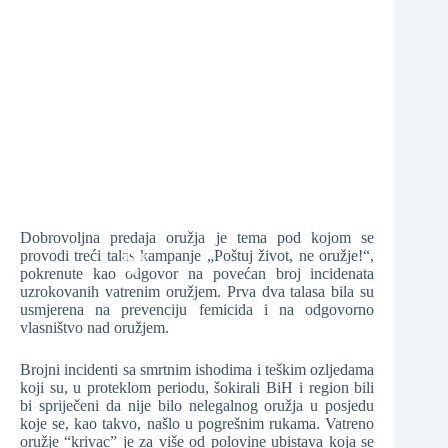
❆
❆
❆
Dobrovoljna predaja oružja je tema pod kojom se
provodi treći talas kampanje „Poštuj život, ne oružje!“,
pokrenute kao odgovor na povećan broj incidenata
uzrokovanih vatrenim oružjem. Prva dva talasa bila su
usmjerena na prevenciju femicida i na odgovorno
❆
vlasništvo nad oružjem.
Brojni incidenti sa smrtnim ishodima i teškim ozljedama
❆
koji su, u proteklom periodu, šokirali BiH i region bili
bi spriječeni da nije bilo nelegalnog oružja u posjedu
koje se, kao takvo, našlo u pogrešnim rukama. Vatreno
oružje “krivac” je za više od polovine ubistava koja se