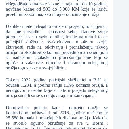
višegodišnje zatvorske kazne u trajanju i do 10 godina,
novčane kazne od 500 do 5.000 KM koje se izriču
posebnim zakonima, kao i trajno oduzimanje oružja.
Ukoliko imate nelegalno oružje u posjedu, uz činjenicu
da time dovodite u opasnost sebe, članove svoje
porodice i sve u vašoj okolini, imajte na umu i to da
policijski službenici svakodnevno, u okviru svojih
aktivnosti, rade na otkrivanju i pronalaženju takvog
oružja i u skladu sa zakonom, procedurama i saradnjom
sa nadležnim tužilaštvima procesuiraju one koji se
ogluše o zakonske odredbe i držanjem nelegalnog
oružja ugroze sve u svojoj blizini.
Tokom 2022. godine policijski službenici u BiH su
oduzeli 1.234, a godinu ranije 1.396 komada oružja, a
neodgovorne osobe koje su bile u posjedu nelegalnog
oružja suočili su se sa odgovarajućim sankcijama.
Dobrovoljno predato kao i oduzeto oružje se
kontrolisano uništava, i od 2016. godine uništeno je
25.588 komada i pripadajućih dijelova oružja. Kako bi
se stvorilo sigurno okruženje za sve u Bosni i
Hercegovini, od ključne je važnosti smanjiti broj oružja