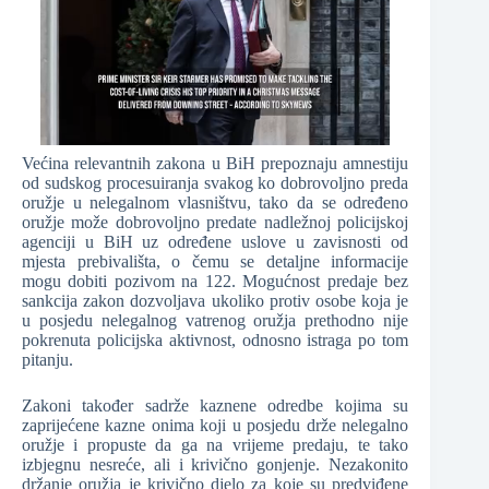
Većina relevantnih zakona u BiH prepoznaju amnestiju
od sudskog procesuiranja svakog ko dobrovoljno preda
oružje u nelegalnom vlasništvu, tako da se određeno
oružje može dobrovoljno predate nadležnoj policijskoj
agenciji u BiH uz određene uslove u zavisnosti od
mjesta prebivališta, o čemu se detaljne informacije
mogu dobiti pozivom na 122. Mogućnost predaje bez
sankcija zakon dozvoljava ukoliko protiv osobe koja je
u posjedu nelegalnog vatrenog oružja prethodno nije
pokrenuta policijska aktivnost, odnosno istraga po tom
pitanju.
Zakoni također sadrže kaznene odredbe kojima su
zaprijećene kazne onima koji u posjedu drže nelegalno
oružje i propuste da ga na vrijeme predaju, te tako
izbjegnu nesreće, ali i krivično gonjenje. Nezakonito
držanje oružja je krivično djelo za koje su predviđene