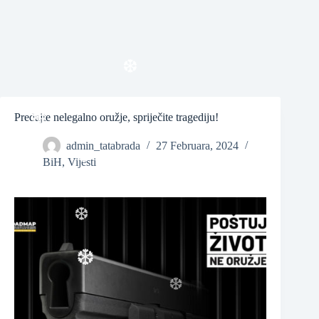
❆
❆
Predajte nelegalno oružje, spriječite tragediju!
admin_tatabrada
27 Februara, 2024
BiH
,
Vijesti
❆
❆
❆
❆