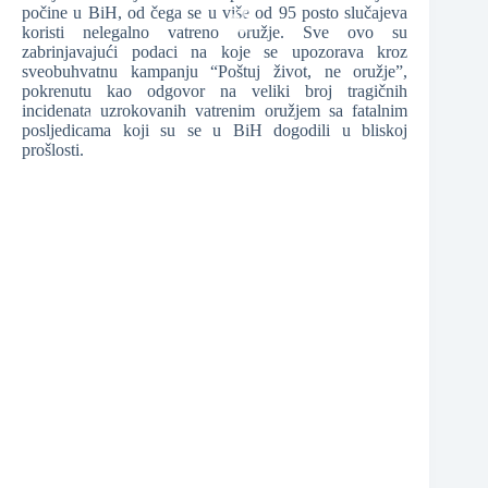
počine u BiH, od čega se u više od 95 posto slučajeva
koristi nelegalno vatreno oružje. Sve ovo su
zabrinjavajući podaci na koje se upozorava kroz
sveobuhvatnu kampanju “Poštuj život, ne oružje”,
❆
pokrenutu kao odgovor na veliki broj tragičnih
incidenata uzrokovanih vatrenim oružjem sa fatalnim
posljedicama koji su se u BiH dogodili u bliskoj
prošlosti.
❆