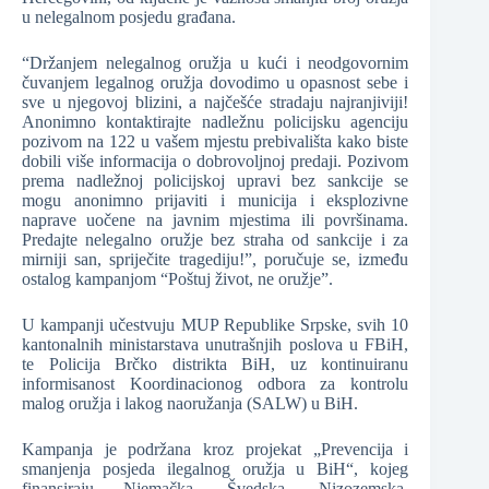
u nelegalnom posjedu građana.
“Držanjem nelegalnog oružja u kući i neodgovornim
čuvanjem legalnog oružja dovodimo u opasnost sebe i
sve u njegovoj blizini, a najčešće stradaju najranjiviji!
Anonimno kontaktirajte nadležnu policijsku agenciju
pozivom na 122 u vašem mjestu prebivališta kako biste
dobili više informacija o dobrovoljnoj predaji. Pozivom
prema nadležnoj policijskoj upravi bez sankcije se
mogu anonimno prijaviti i municija i eksplozivne
naprave uočene na javnim mjestima ili površinama.
Predajte nelegalno oružje bez straha od sankcije i za
mirniji san, spriječite tragediju!”, poručuje se, između
ostalog kampanjom “Poštuj život, ne oružje”.
U kampanji učestvuju MUP Republike Srpske, svih 10
kantonalnih ministarstava unutrašnjih poslova u FBiH,
te Policija Brčko distrikta BiH, uz kontinuiranu
informisanost Koordinacionog odbora za kontrolu
malog oružja i lakog naoružanja (SALW) u BiH.
Kampanja je podržana kroz projekat „Prevencija i
smanjenja posjeda ilegalnog oružja u BiH“, kojeg
finansiraju Njemačka, Švedska, Nizozemska,