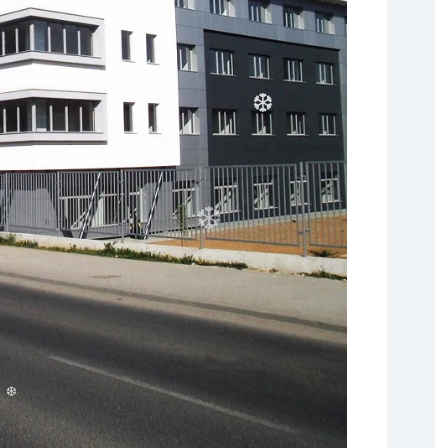
❆
❆
❆
❆