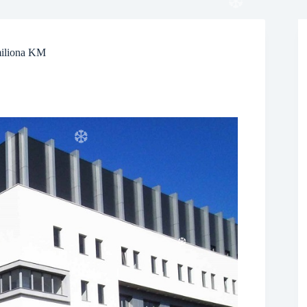
❆
 miliona KM
❆
❆
❆
❆