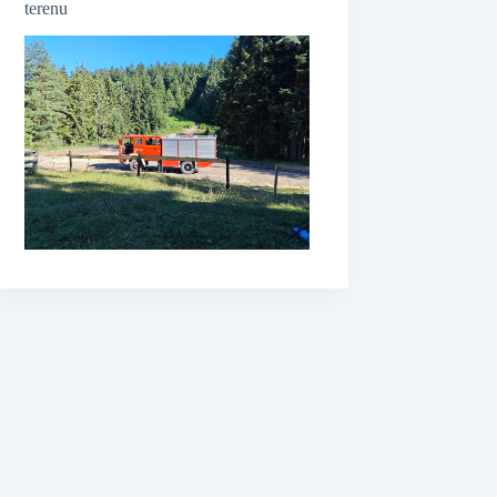
terenu
❆