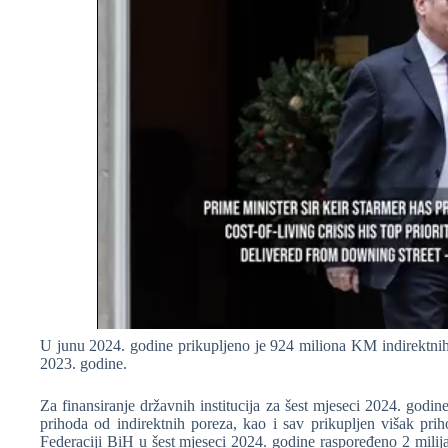
U junu 2024. godine prikupljeno je 924 miliona KM indirektnih
2023. godine.
Za finansiranje državnih institucija za šest mjeseci 2024. god
prihoda od indirektnih poreza, kao i sav prikupljen višak priho
Federaciji BiH u šest mjeseci 2024. godine raspoređeno 2 milij