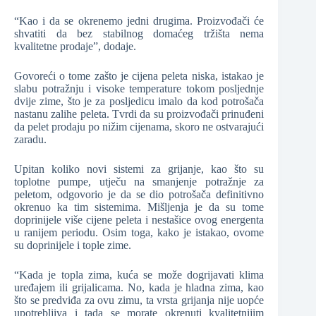
“Kao i da se okrenemo jedni drugima. Proizvođači će
shvatiti da bez stabilnog domaćeg tržišta nema
kvalitetne prodaje”, dodaje.
Govoreći o tome zašto je cijena peleta niska, istakao je
slabu potražnju i visoke temperature tokom posljednje
dvije zime, što je za posljedicu imalo da kod potrošača
nastanu zalihe peleta. Tvrdi da su proizvođači prinuđeni
da pelet prodaju po nižim cijenama, skoro ne ostvarajući
zaradu.
Upitan koliko novi sistemi za grijanje, kao što su
toplotne pumpe, utječu na smanjenje potražnje za
peletom, odgovorio je da se dio potrošača definitivno
okrenuo ka tim sistemima. Mišljenja je da su tome
doprinijele više cijene peleta i nestašice ovog energenta
u ranijem periodu. Osim toga, kako je istakao, ovome
su doprinijele i tople zime.
“Kada je topla zima, kuća se može dogrijavati klima
uređajem ili grijalicama. No, kada je hladna zima, kao
što se predviđa za ovu zimu, ta vrsta grijanja nije uopće
upotrebljiva i tada se morate okrenuti kvalitetnijim