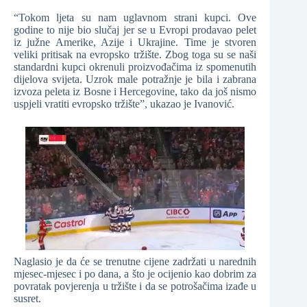
“Tokom ljeta su nam uglavnom strani kupci. Ove
godine to nije bio slučaj jer se u Evropi prodavao pelet
iz južne Amerike, Azije i Ukrajine. Time je stvoren
veliki pritisak na evropsko tržište. Zbog toga su se naši
standardni kupci okrenuli proizvođačima iz spomenutih
dijelova svijeta. Uzrok male potražnje je bila i zabrana
izvoza peleta iz Bosne i Hercegovine, tako da još nismo
uspjeli vratiti evropsko tržište”, ukazao je Ivanović.
Naglasio je da će se trenutne cijene zadržati u narednih
mjesec-mjesec i po dana, a što je ocijenio kao dobrim za
povratak povjerenja u tržište i da se potrošačima izađe u
susret.