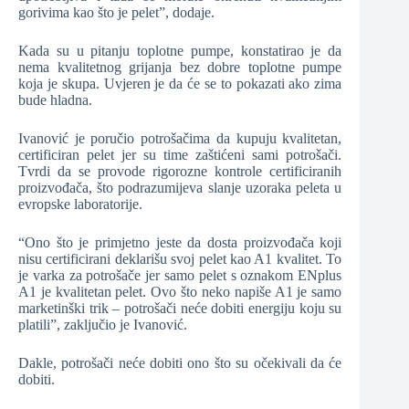
gorivima kao što je pelet”, dodaje.
Kada su u pitanju toplotne pumpe, konstatirao je da
nema kvalitetnog grijanja bez dobre toplotne pumpe
koja je skupa. Uvjeren je da će se to pokazati ako zima
bude hladna.
Ivanović je poručio potrošačima da kupuju kvalitetan,
certificiran pelet jer su time zaštićeni sami potrošači.
Tvrdi da se provode rigorozne kontrole certificiranih
proizvođača, što podrazumijeva slanje uzoraka peleta u
evropske laboratorije.
“Ono što je primjetno jeste da dosta proizvođača koji
nisu certificirani deklarišu svoj pelet kao A1 kvalitet. To
je varka za potrošače jer samo pelet s oznakom ENplus
A1 je kvalitetan pelet. Ovo što neko napiše A1 je samo
marketinški trik – potrošači neće dobiti energiju koju su
platili”, zaključio je Ivanović.
Dakle, potrošači neće dobiti ono što su očekivali da će
dobiti.