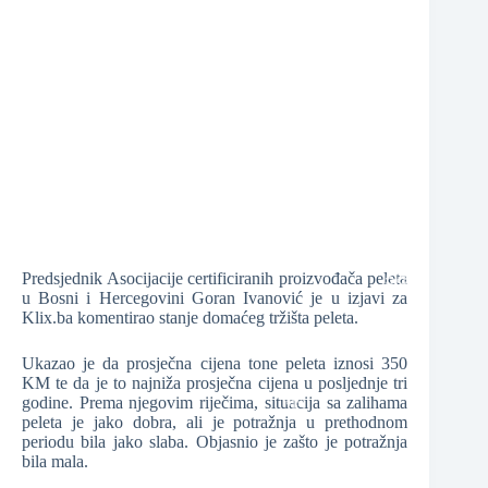
❆
❆
❆
❆
Predsjednik Asocijacije certificiranih proizvođača peleta
u Bosni i Hercegovini Goran Ivanović je u izjavi za
❆
Klix.ba komentirao stanje domaćeg tržišta peleta.
❆
Ukazao je da prosječna cijena tone peleta iznosi 350
KM te da je to najniža prosječna cijena u posljednje tri
godine. Prema njegovim riječima, situacija sa zalihama
peleta je jako dobra, ali je potražnja u prethodnom
periodu bila jako slaba. Objasnio je zašto je potražnja
bila mala.
❆