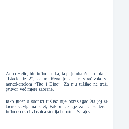
❆
Adna Helić, bh. influenserka, koja je uhapšena u akciji
“Black tie 2”, osumnjičena je da je sarađivala sa
narkokartelom “Tito i Dino”. Za nju tužilac ne traži
pritvor, već mjere zabrane.
Iako jučer u sudnici tužilac nije obrazlagao šta joj se
❆
tačno stavlja na teret, Faktor saznaje za šta se tereti
❆
❆
influenserka i vlasnica studija ljepote u Sarajevu.