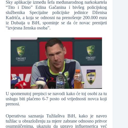
Sky aplikacije između šefa međunarodnog narkokartela
“Tito i Dino” Edina Gačanina i bivšeg policijskog
službenika Specijalne policijske jedinice Dženisa
Kadrića, a koja se odnosni na prenošenje 200.000 eura
iz Dubaija u BiH, spominje se da će novac prenijeti
“izvjesna ženska osoba”.
U spomenutoj prepisci se navodi kako će toj osobi za tu
uslugu biti plaćeno 6-7 posto od vrijednosti novca koji
prenosi.
Operativna saznanja Tužilaštva BiH, kako je naveo
tužilac u obrazloženju za mjere zabrane odnosno pritvor
osumnjičenima, ukazuju da upravo influenserica već