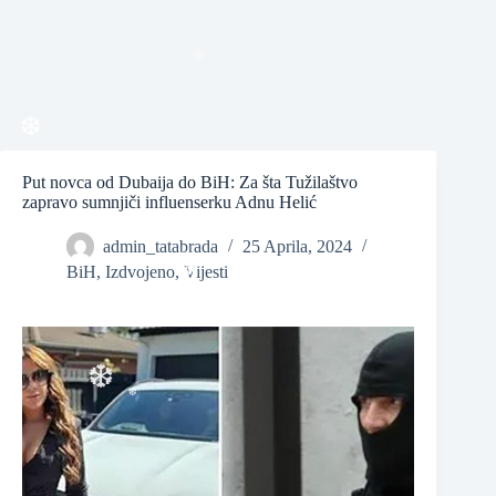
❆
❆
Put novca od Dubaija do BiH: Za šta Tužilaštvo
❆
zapravo sumnjiči influenserku Adnu Helić
admin_tatabrada
25 Aprila, 2024
BiH
,
Izdvojeno
,
Vijesti
❆
❆
❆
❆