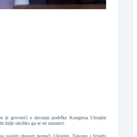
❆
❆
n je govoreći o davanju podrške Kongresa Ukrajini
i dalje ukoliko ga se ne zaustavi.
❆
e sa svojim planom pomoći Ukrajini, Tajvanu i Izraelu