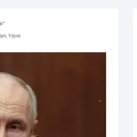
an”
ijet
,
Vijesti