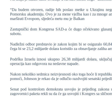
“Da budem otvoren, radije bih poslao metke u Ukrajinu neg
Pomorsku akademiju. Ovo je za mene vježba kao i za mnoge amer
marširati Evropom, sljedeća metu mu je Balkan
Zastupnički dom Kongresa SAD-a će dugo očekivano glasanje 
subotu.
Nadležni odbor predstavio je zakon kojim bi se osiguralo 60,84 
čega bi se 23,2 milijarde dolara koristilo za obnavljanje zaliha am
Podrška Izraelu iznosi ukupno 26,38 milijardi dolara, uključu
operacija kao odgovora na nedavne napade.
Nakon nekoliko sedmica neizvjesnosti oko toga hoće li republika
pomoći, Johnson je rekao da je odlučio razdvojiti senatski prijed
Senat pod kontrolom demokrata usvojio je prijedlog zakona
zagovornici paketa rekli su da će ga usvojiti i Kongres sa sličn