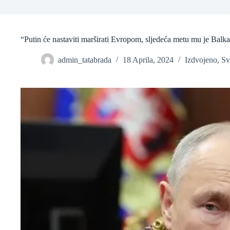
❆
“Putin će nastaviti marširati Evropom, sljedeća metu mu je Balk
❆
admin_tatabrada
18 Aprila, 2024
Izdvojeno
,
Sv
❆