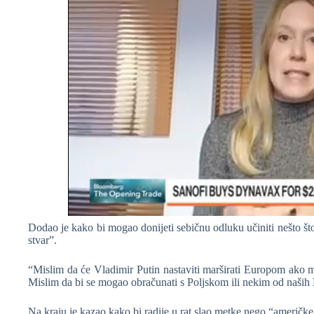
Dodao je kako bi mogao donijeti sebičnu odluku učiniti nešto što 
stvar”.
“Mislim da će Vladimir Putin nastaviti marširati Europom ako m
Mislim da bi se mogao obračunati s Poljskom ili nekim od naši
Na kraju je kazao kako bi radije u rat slao metke nego “američ