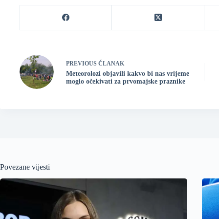
PREVIOUS
ČLANAK
Meteorolozi objavili kakvo bi nas vrijeme
moglo očekivati za prvomajske praznike
Povezane vijesti