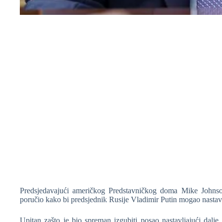
❆
Predsjedavajući američkog Predstavničkog doma Mike Johnso
poručio kako bi predsjednik Rusije Vladimir Putin mogao nastavit
Upitan zašto je bio spreman izgubiti posao nastavljajući dalj