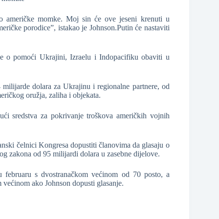
o američke momke. Moj sin će ove jeseni krenuti u
ičke porodice”, istakao je Johnson.Putin će nastaviti
o pomoći Ukrajini, Izraelu i Indopacifiku obaviti u
milijarde dolara za Ukrajinu i regionalne partnere, od
eričkog oružja, zaliha i objekata.
jući sredstva za pokrivanje troškova američkih vojnih
nski čelnici Kongresa dopustiti članovima da glasaju o
log zakona od 95 milijardi dolara u zasebne dijelove.
 u februaru s dvostranačkom većinom od 70 posto, a
om većinom ako Johnson dopusti glasanje.