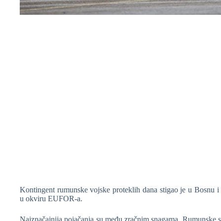
❆
Kontingent rumunske vojske proteklih dana stigao je u Bosnu i
u okviru EUFOR-a.
Najznačajnija pojačanja su među zračnim snagama. Rumunske sn