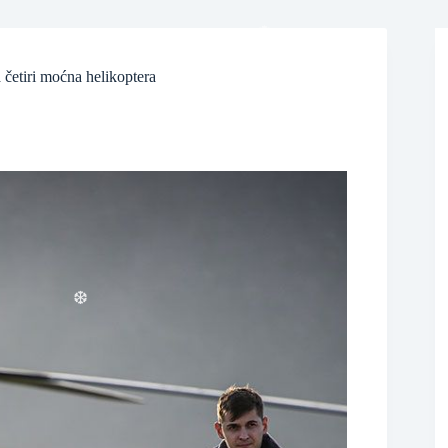
četiri moćna helikoptera
❆