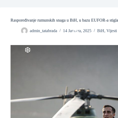
❆
Raspoređivanje rumunskih snaga u BiH, u bazu EUFOR-a stigla 
admin_tatabrada
14 Januara, 2025
BiH
,
Vijesti
❆
❆
❆