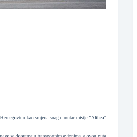
❆
 Hercegovinu kao smjena snaga unutar misije “Althea”
❆
age se dopremaju transportnim avionima, a ovog puta