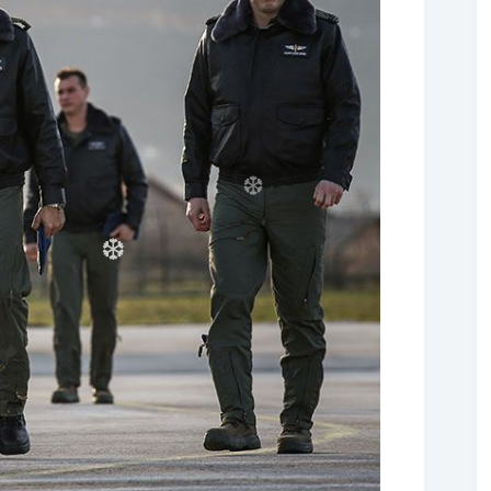
❆
❆
❆