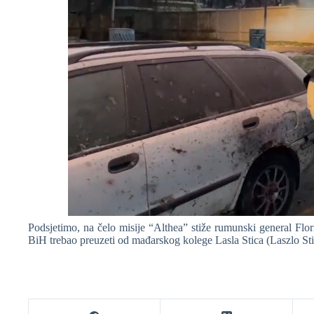
Podsjetimo, na čelo misije “Althea” stiže rumunski general
BiH trebao preuzeti od mađarskog kolege Lasla Stica (Laszlo St