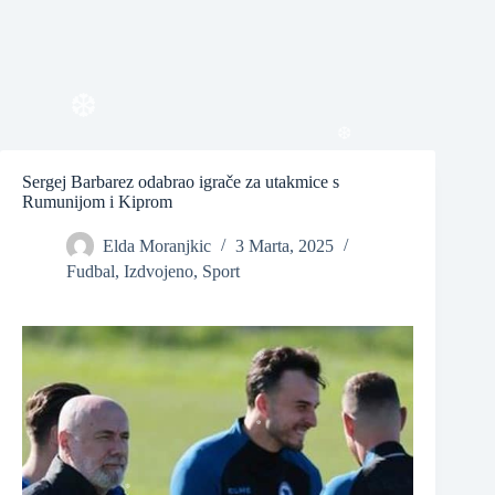
❆
❆
❆
Sergej Barbarez odabrao igrače za utakmice s
Rumunijom i Kiprom
❆
Elda Moranjkic
3 Marta, 2025
Fudbal
,
Izdvojeno
,
Sport
❆
❆