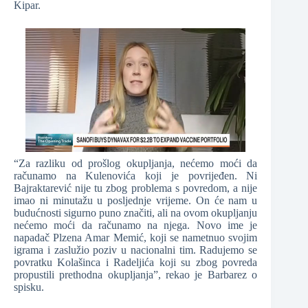
Kipar.
“Za razliku od prošlog okupljanja, nećemo moći da
računamo na Kulenovića koji je povrijeđen. Ni
Bajraktarević nije tu zbog problema s povredom, a nije
imao ni minutažu u posljednje vrijeme. On će nam u
budućnosti sigurno puno značiti, ali na ovom okupljanju
nećemo moći da računamo na njega. Novo ime je
napadač Plzena Amar Memić, koji se nametnuo svojim
igrama i zaslužio poziv u nacionalni tim. Radujemo se
povratku Kolašinca i Radeljića koji su zbog povreda
propustili prethodna okupljanja”, rekao je Barbarez o
spisku.