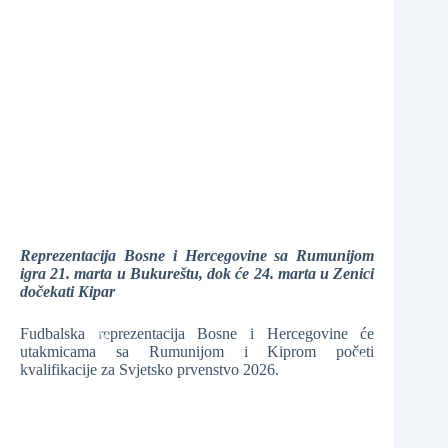
❆
❆
❆
❆
❆
Reprezentacija Bosne i Hercegovine sa Rumunijom
igra 21. marta u Bukureštu, dok će 24. marta u Zenici
dočekati Kipar
Fudbalska reprezentacija Bosne i Hercegovine će
utakmicama sa Rumunijom i Kiprom početi
kvalifikacije za Svjetsko prvenstvo 2026.
❆
❆
❆