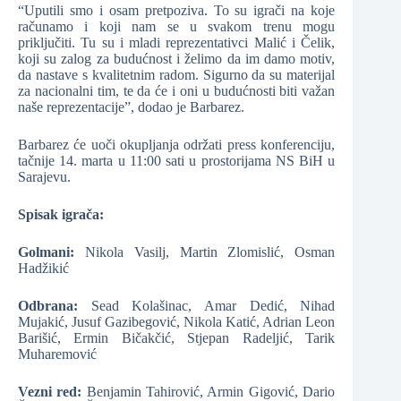
“Uputili smo i osam pretpoziva. To su igrači na koje
računamo i koji nam se u svakom trenu mogu
priključiti. Tu su i mladi reprezentativci Malić i Čelik,
koji su zalog za budućnost i želimo da im damo motiv,
da nastave s kvalitetnim radom. Sigurno da su materijal
za nacionalni tim, te da će i oni u budućnosti biti važan
naše reprezentacije”, dodao je Barbarez.
Barbarez će uoči okupljanja održati press konferenciju,
tačnije 14. marta u 11:00 sati u prostorijama NS BiH u
Sarajevu.
Spisak igrača:
Golmani:
Nikola Vasilj, Martin Zlomislić, Osman
Hadžikić
Odbrana:
Sead Kolašinac, Amar Dedić, Nihad
Mujakić, Jusuf Gazibegović, Nikola Katić, Adrian Leon
Barišić, Ermin Bičakčić, Stjepan Radeljić, Tarik
Muharemović
Vezni red:
Benjamin Tahirović, Armin Gigović, Dario