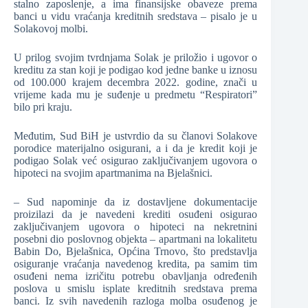
stalno zaposlenje, a ima finansijske obaveze prema
banci u vidu vraćanja kreditnih sredstava – pisalo je u
Solakovoj molbi.
U prilog svojim tvrdnjama Solak je priložio i ugovor o
kreditu za stan koji je podigao kod jedne banke u iznosu
od 100.000 krajem decembra 2022. godine, znači u
vrijeme kada mu je suđenje u predmetu “Respiratori”
bilo pri kraju.
Međutim, Sud BiH je ustvrdio da su članovi Solakove
porodice materijalno osigurani, a i da je kredit koji je
podigao Solak već osigurao zaključivanjem ugovora o
hipoteci na svojim apartmanima na Bjelašnici.
– Sud napominje da iz dostavljene dokumentacije
proizilazi da je navedeni krediti osuđeni osigurao
zaključivanjem ugovora o hipoteci na nekretnini
posebni dio poslovnog objekta – apartmani na lokalitetu
Babin Do, Bjelašnica, Općina Trnovo, što predstavlja
osiguranje vraćanja navedenog kredita, pa samim tim
osuđeni nema izričitu potrebu obavljanja određenih
poslova u smislu isplate kreditnih sredstava prema
banci. Iz svih navedenih razloga molba osuđenog je