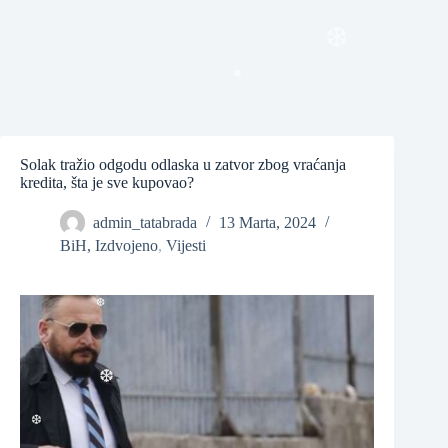
❆
❆
❆
Solak tražio odgodu odlaska u zatvor zbog vraćanja
kredita, šta je sve kupovao?
admin_tatabrada
13 Marta, 2024
BiH
,
Izdvojeno
,
Vijesti
❆
❆
❆