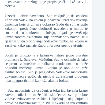
neosnovana iz razloga koje propisuje član 145. stav 1.
tačka 4.
Uzevši u obzir navedeno, Sud zaključuje da osuđeni
Fahrudin Solak, na kojem je obaveza i teret dokazivanja
činjenica koje tvrdi, nije dokazao Sudu da su nastupile
zakonom predviđene okolnosti navedene u molbi, te
smatra da, u konkretnom slučaju, odgađanje izvršenja
kazne zatvora osuđenom, nije opravdano”- navodi se u
rješenju Suda o odbijanju Solakove molbe, na kojem se
zasniva, kako saznaje Raport i drugostepeno rješenje.
Solak je priložio je i ljekarske nalaze jedne privatne
ordinacije iz Sarajeva. Međutim, Sud je ocijenio da iako
se prema zakonskim odredbama osuđenom licu može
odgoditi izvršenje kazne ukoliko je obolio od teže
akutne bolesti, Sud je pregledom Solakove medicinske
dokumentacije uočio da njegovi zdravstveni problemi
nisu dijagnosticirani kao teža akutna bolest.
– Sud napominje da osuđeni, u toku izdržavanja kazne
zatvora, nije i ne može biti uskraćen za sve potrebne
vidove zdravstvene zaštite i liječenja, uključujući i
pravo na hospitalizaciju, a sve u skladu sa relevantnim