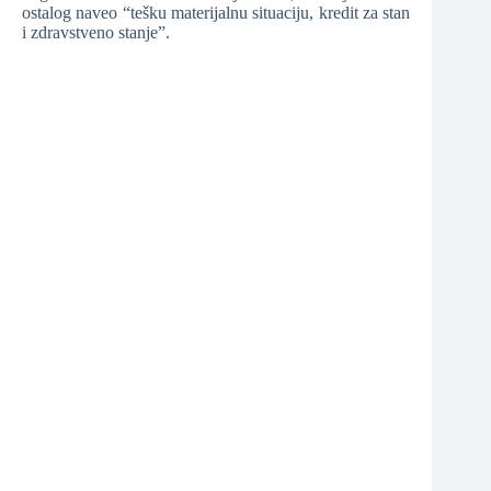
ostalog naveo “tešku materijalnu situaciju, kredit za stan
❆
i zdravstveno stanje”.
❆
❆