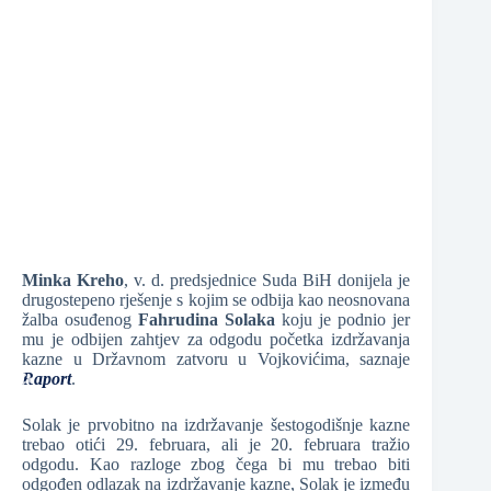
❆
❆
❆
❆
Minka Kreho
, v. d. predsjednice Suda BiH donijela je
❆
drugostepeno rješenje s kojim se odbija kao neosnovana
❆
žalba osuđenog
Fahrudina Solaka
koju je podnio jer
mu je odbijen zahtjev za odgodu početka izdržavanja
kazne u Državnom zatvoru u Vojkovićima, saznaje
Raport
.
Solak je prvobitno na izdržavanje šestogodišnje kazne
trebao otići 29. februara, ali je 20. februara tražio
❆
odgodu. Kao razloge zbog čega bi mu trebao biti
odgođen odlazak na izdržavanje kazne, Solak je između