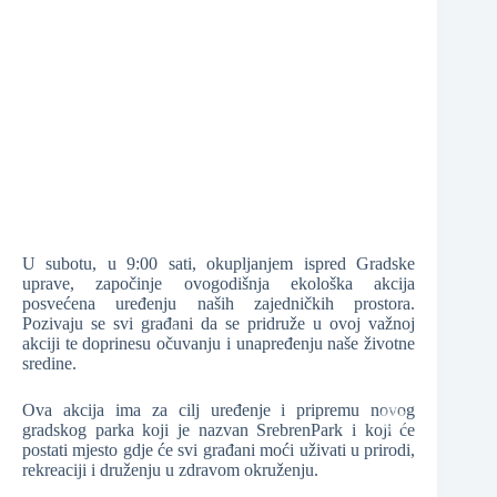
❆
❆
❆
❆
U subotu, u 9:00 sati, okupljanjem ispred Gradske
uprave, započinje ovogodišnja ekološka akcija
❆
posvećena uređenju naših zajedničkih prostora.
Pozivaju se svi građani da se pridruže u ovoj važnoj
akciji te doprinesu očuvanju i unapređenju naše životne
sredine.
❆
Ova akcija ima za cilj uređenje i pripremu novog
gradskog parka koji je nazvan SrebrenPark i koji će
postati mjesto gdje će svi građani moći uživati u prirodi,
rekreaciji i druženju u zdravom okruženju.
❆