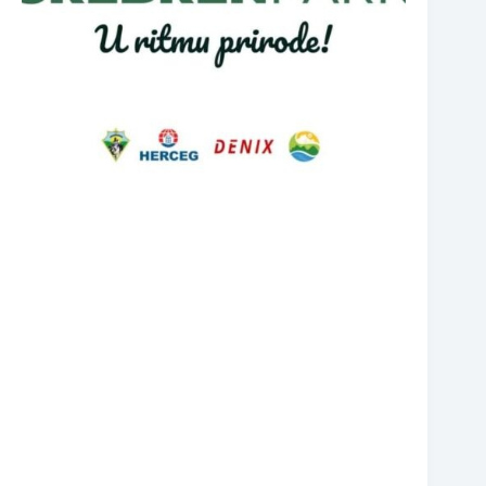
❆
❆
❆
❆
❆
❆