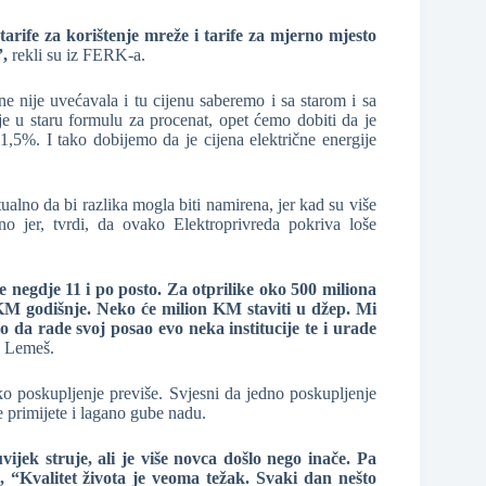
arife za korištenje mreže i tarife za mjerno mjesto
,
rekli su iz FERK-a.
nije uvećavala i tu cijenu saberemo i sa starom i sa
je u staru formulu za procenat, opet ćemo dobiti da je
11,5%. I tako dobijemo da je cijena električne energije
tualno da bi razlika mogla biti namirena, jer kad su više
no jer, tvrdi, da ovako Elektroprivreda pokriva loše
 negdje 11 i po posto. Za otprilike oko 500 miliona
KM godišnje. Neko će milion KM staviti u džep. Mi
 da rade svoj posao evo neka institucije te i urade
e Lemeš.
o poskupljenje previše. Svjesni da jedno poskupljenje
 primijete i lagano gube nadu.
ijek struje, ali je više novca došlo nego inače. Pa
, “Kvalitet života je veoma težak. Svaki dan nešto