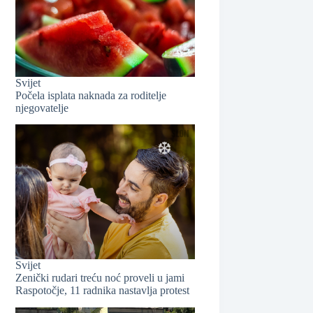
❆
Svijet
Počela isplata naknada za roditelje
njegovatelje
Svijet
Zenički rudari treću noć proveli u jami
❆
Raspotočje, 11 radnika nastavlja protest