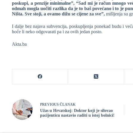
poskupi, a penzije minimalne”, “Sad mi je račun mnogo veći
odmah mogla uočiti razlika da je to baš povećano i to je pun
Ništa. Sve stoji, a ovamo dižu se cijene za sve”,
mišljenja su gr
I dalje bez najava subvencija, poskupljenja ponekad budu i veća
hoće li neko odgovarati pa i za ovih jedan posto.
Akta.ba
PREVIOUS
ČLANAK
Užas u Hrvatskoj: Doktor koji je silovao
pacijenticu nastavio raditi u istoj bolnici!