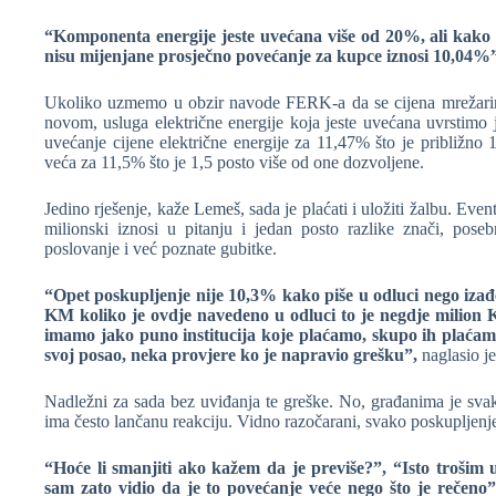
“Komponenta energije jeste uvećana više od 20%, ali kako t
nisu mijenjane prosječno povećanje za kupce iznosi 10,04%”
Ukoliko uzmemo u obzir navode FERK-a da se cijena mrežarine 
novom, usluga električne energije koja jeste uvećana uvrstimo 
uvećanje cijene električne energije za 11,47% što je približno 
veća za 11,5% što je 1,5 posto više od one dozvoljene.
Jedino rješenje, kaže Lemeš, sada je plaćati i uložiti žalbu. Even
milionski iznosi u pitanju i jedan posto razlike znači, poseb
poslovanje i već poznate gubitke.
“Opet poskupljenje nije 10,3% kako piše u odluci nego izađe
KM koliko je ovdje navedeno u odluci to je negdje milion 
imamo jako puno institucija koje plaćamo, skupo ih plaćamo
svoj posao, neka provjere ko je napravio grešku”,
naglasio j
Nadležni za sada bez uviđanja te greške. No, građanima je svak
ima često lančanu reakciju. Vidno razočarani, svako poskupljenje
“Hoće li smanjiti ako kažem da je previše?”, “Isto trošim uv
sam zato vidio da je to povećanje veće nego što je rečeno”