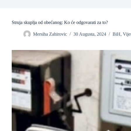
❆
Struja skuplja od obećanog: Ko će odgovarati za to?
❆
Mersiha Zahirovic
30 Augusta, 2024
BiH
,
Vije
❆