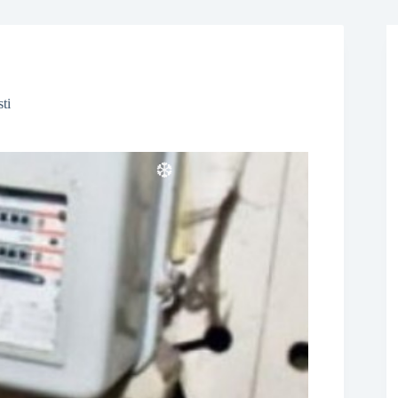
sti
❆
❆
❆