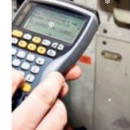
❆
❆
❆
❆
❆