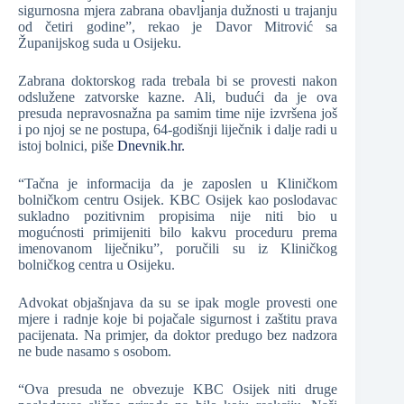
sigurnosna mjera zabrana obavljanja dužnosti u trajanju
od četiri godine”, rekao je Davor Mitrović sa
Županijskog suda u Osijeku.
Zabrana doktorskog rada trebala bi se provesti nakon
odslužene zatvorske kazne. Ali, budući da je ova
presuda nepravosnažna pa samim time nije izvršena još
i po njoj se ne postupa, 64-godišnji liječnik i dalje radi u
istoj bolnici, piše
Dnevnik.hr.
“Tačna je informacija da je zaposlen u Kliničkom
bolničkom centru Osijek. KBC Osijek kao poslodavac
sukladno pozitivnim propisima nije niti bio u
mogućnosti primijeniti bilo kakvu proceduru prema
imenovanom liječniku”, poručili su iz Kliničkog
bolničkog centra u Osijeku.
Advokat objašnjava da su se ipak mogle provesti one
mjere i radnje koje bi pojačale sigurnost i zaštitu prava
pacijenata. Na primjer, da doktor predugo bez nadzora
ne bude nasamo s osobom.
“Ova presuda ne obvezuje KBC Osijek niti druge