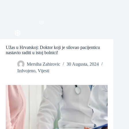
❆
Užas u Hrvatskoj: Doktor koji je silovao pacijenticu
nastavio raditi u istoj bolnici!
❆
Mersiha Zahirovic
30 Augusta, 2024
Izdvojeno
,
Vijesti
❆
❆