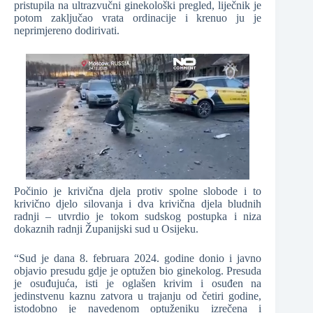
pristupila na ultrazvučni ginekološki pregled, liječnik je
potom zaključao vrata ordinacije i krenuo ju je
neprimjereno dodirivati.
Počinio je krivična djela protiv spolne slobode i to
krivično djelo silovanja i dva krivična djela bludnih
radnji – utvrdio je tokom sudskog postupka i niza
dokaznih radnji Županijski sud u Osijeku.
“Sud je dana 8. februara 2024. godine donio i javno
objavio presudu gdje je optužen bio ginekolog. Presuda
je osuđujuća, isti je oglašen krivim i osuđen na
jedinstvenu kaznu zatvora u trajanju od četiri godine,
istodobno je navedenom optuženiku izrečena i