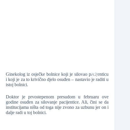
❆
❆
❆
❆
Ginekolog iz osječke bolnice koji je silovao pacijenticu
i koji je za to krivično djelo osuđen – nastavio je raditi u
istoj bolnici.
❆
Doktor je prvostepenom presudom u februaru ove
godine osuđen za silovanje pacijentice. Ali, čini se da
institucijama ništa od toga nije zvono za uzbunu jer on i
dalje radi u toj bolnici.