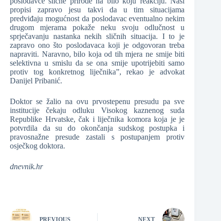
poslodavce slične prirode na bilo koju reakciju. Naši
propisi zapravo jesu takvi da u tim situacijama
predviđaju mogućnost da poslodavac eventualno nekim
drugom mjerama pokaže neku svoju odlučnost u
sprječavanju nastanka nekih sličnih situacija. I to je
zapravo ono što poslodavaca koji je odgovoran treba
napraviti. Naravno, bilo koja od tih mjera ne smije biti
selektivna u smislu da se ona smije upotrijebiti samo
protiv tog konkretnog liječnika”, rekao je advokat
Danijel Pribanić.
Doktor se žalio na ovu prvostepenu presudu pa sve
institucije čekaju odluku Visokog kaznenog suda
Republike Hrvatske, čak i liječnika komora koja je je
potvrdila da su do okončanja sudskog postupka i
pravosnažne presude zastali s postupanjem protiv
osječkog doktora.
dnevnik.hr
PREVIOUS
NEXT