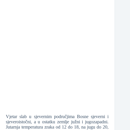
❆
❆
Vjetar slab u sjevernim područjima Bosne sjeverni i
sjeveroistočni, a u ostatku zemlje južni i jugozapadni.
Jutarnja temperatura zraka od 12 do 18, na jugu do 20,