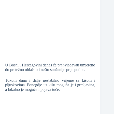
❆
U Bosni i Hercegovini danas će preovladavati umjereno
❆
do pretežno oblačno i nešto sunčanije prije podne.
❆
Tokom dana i dalje nestabilno vrijeme sa kišom i
❆
pljuskovima. Ponegdje uz kišu moguća je i grmljavina,
a lokalno je moguća i pojava tuče.
❆