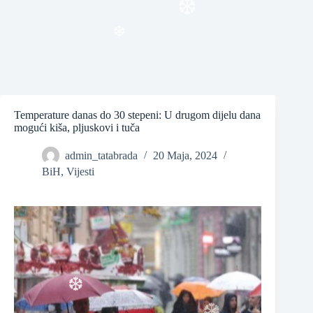
❆
❆
Temperature danas do 30 stepeni: U drugom dijelu dana
mogući kiša, pljuskovi i tuča
admin_tatabrada
20 Maja, 2024
BiH
,
Vijesti
❆
❆
❆