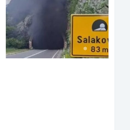
❆
❆
❆
❆