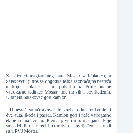
❆
❆
❆
Na dionici magistralnog puta Mostar – Jablanica, u
Salakovcu, jutros se dogodila teška saobraćajna nesreća
u kojoj, kako su nam potvrdili iz Profesionalne
vatrogasne jedinice Mostar, ima mrtvih i povrijeđenih.
U tunelu Salakovac gori kamion.
❆
– U nesreći su učestvovala tri vozila, odnosno kamion i
dva auta, škoda i passat. Kamion gori i naše vatrogasne
ekipe su na terenu. Prema prvim informacijama koje
smo dobili, u nesreći ima mrtvih i povrijeđenih – rekli
❆
su u PVJ Mostar.