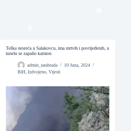
❆
❆
Teška nesreća u Salakovcu, ima mrtvih i povrijeđenih, u
tunelu se zapalio kamion
admin_tatabrada
10 Juna, 2024
BiH
,
Izdvojeno
,
Vijesti
❆
❆
❆