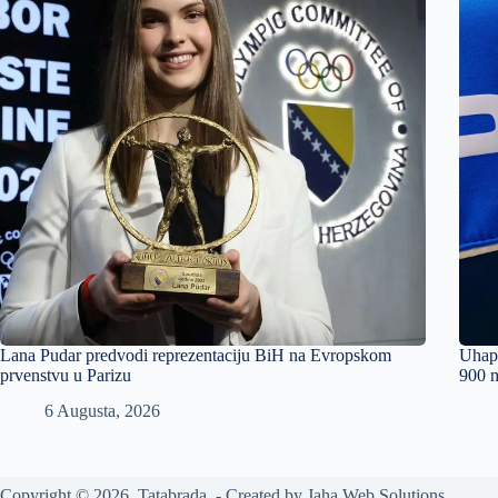
Lana Pudar predvodi reprezentaciju BiH na Evropskom
Uhapš
prvenstvu u Parizu
900 m
6 Augusta, 2026
Copyright © 2026 Tatabrada - Created by
Jaha Web Solutions