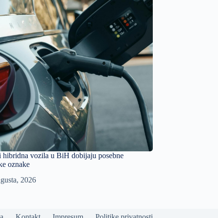
 i hibridna vozila u BiH dobijaju posebne
ske oznake
gusta, 2026
a
Kontakt
Impresum
Politike privatnosti