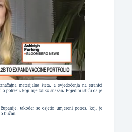
ačajna materijalna šteta, a svjedočenja na stranici
 potresu, koji nije toliko snažan. Pojedini ističu da je
panije, također se osjetio umjereni potres, koji je
io bučan.