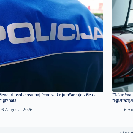
ene tri osobe osumnjičene za krijumčarenje više od
Električna
igranata
registracij
6 Augusta, 2026
6 Au
O nam