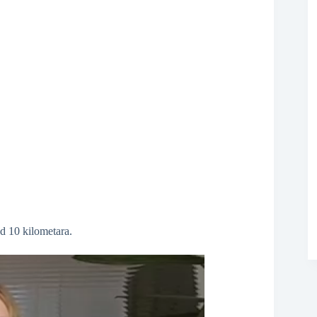
❆
❆
od 10 kilometara.