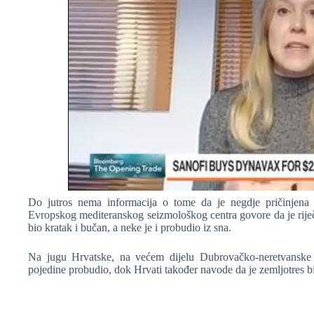
Do jutros nema informacija o tome da je negdje pričinjena zn
Evropskog mediteranskog seizmološkog centra govore da je riječ o
bio kratak i bučan, a neke je i probudio iz sna.
Na jugu Hrvatske, na većem dijelu Dubrovačko-neretvanske žu
pojedine probudio, dok Hrvati također navode da je zemljotres b