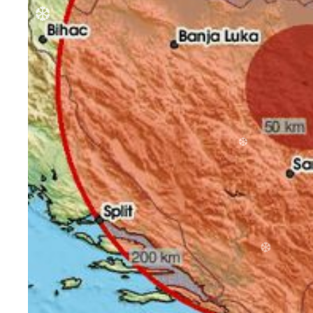
❆
❆
❆