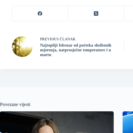
PREVIOUS
ČLANAK
Najtopliji februar od početka službenih
mjerenja, natprosječne temperature i u
martu
Povezane vijesti