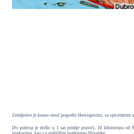
❆
Zemljotres je kasno sinoć pogodio Hercegovinu, sa epicentrom u bl
Do potresa je došlo u 1 sat poslije ponoći, 18 kilometara od 
❆
gradovima, kao i u najbližim gradovima Hrvatske.