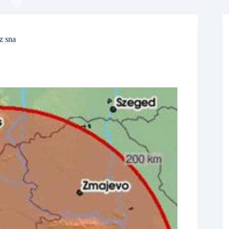
z sna
❆
❆