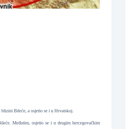
❆
❆
❆
izini Bileće, a osjetio se i u Hrvatskoj.
Bileće. Međutim, osjetio se i u drugim hercegovačkim