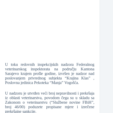
❆
❆
❆
❆
U toku redovnih inspekcijskih nadzora Federalnog
veterinarskog inspektorata na području Kantona
❆
Sarajevo krajem prošle godine, izvršen je nadzor nad
poslovanjem privrednog subjekta “Krajina Klas” ,
Poslovna jedinica Pekoteka “Manja” Vogošća.
U nadzoru je utvrđen veći broj nepravilnosti i prekršaja
iz oblasti veterinarstva, povodom čega su u skladu sa
Zakonom o veterinarstvu (“Službene novine FBiH”,
broj 46/00) poduzete propisane mjere i izrečene
prekršajne sankcije.