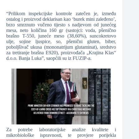
“Prilikom inspekcijske kontrole zatečen je, između
ostalog i proizvod deklarisan kao ‘burek mini zaleđeno’,
brzo smrznuto vučeno tijesto s nadjevom od junećeg
mesa, neto količina 160 gr (sastojci: voda, pšenično
brašno T-550, juneće meso (38,60%), suncokretovo
ulje, sojine ljuspice, so, pšenični gluten, biber,
poboljšivač ukusa (mononatrijum glutaminat), sredstvo
za tretiranje brašna E920), proizvođača „Krajina Klas“
d.o.o. Banja Luka”, saopćili su iz FUZIP-a.
Za potrebe laboratorijske analize kvalitete i
mikrobiološke ispravnosti, te provjere porijekla