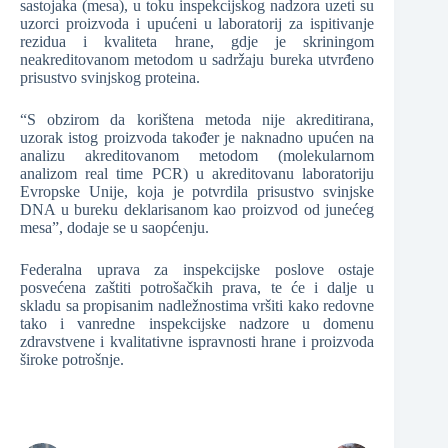
sastojaka (mesa), u toku inspekcijskog nadzora uzeti su
uzorci proizvoda i upućeni u laboratorij za ispitivanje
rezidua i kvaliteta hrane, gdje je skriningom
neakreditovanom metodom u sadržaju bureka utvrđeno
prisustvo svinjskog proteina.
“S obzirom da korištena metoda nije akreditirana,
uzorak istog proizvoda također je naknadno upućen na
analizu akreditovanom metodom (molekularnom
analizom real time PCR) u akreditovanu laboratoriju
Evropske Unije, koja je potvrdila prisustvo svinjske
DNA u bureku deklarisanom kao proizvod od junećeg
mesa”, dodaje se u saopćenju.
Federalna uprava za inspekcijske poslove ostaje
posvećena zaštiti potrošačkih prava, te će i dalje u
skladu sa propisanim nadležnostima vršiti kako redovne
tako i vanredne inspekcijske nadzore u domenu
zdravstvene i kvalitativne ispravnosti hrane i proizvoda
široke potrošnje.