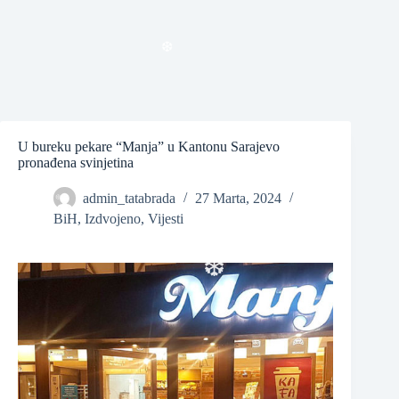
❆
❆
❆
U bureku pekare “Manja” u Kantonu Sarajevo
pronađena svinjetina
admin_tatabrada
27 Marta, 2024
BiH
,
Izdvojeno
,
Vijesti
❆
❆