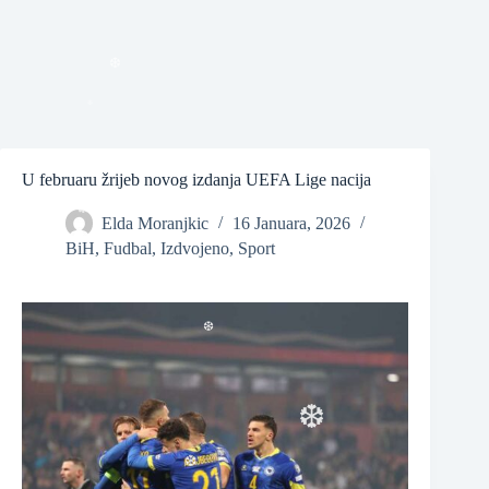
❆
U februaru žrijeb novog izdanja UEFA Lige nacija
❆
Elda Moranjkic
16 Januara, 2026
BiH
,
Fudbal
,
Izdvojeno
,
Sport
❆
❆