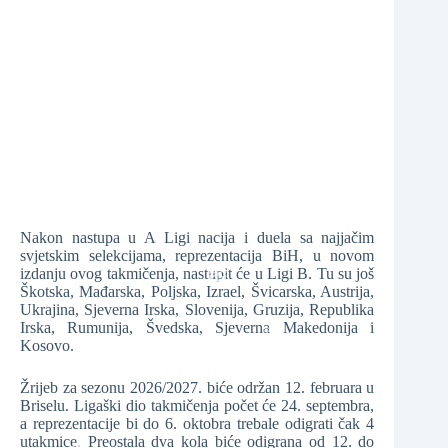
❆
❆
❆
Nakon nastupa u A Ligi nacija i duela sa najjačim
❆
svjetskim selekcijama, reprezentacija BiH, u novom
izdanju ovog takmičenja, nastupit će u Ligi B. Tu su još
Škotska, Mađarska, Poljska, Izrael, Švicarska, Austrija,
Ukrajina, Sjeverna Irska, Slovenija, Gruzija, Republika
Irska, Rumunija, Švedska, Sjeverna Makedonija i
❆
Kosovo.
Žrijeb za sezonu 2026/2027. biće održan 12. februara u
Briselu. Ligaški dio takmičenja počet će 24. septembra,
❆
a reprezentacije bi do 6. oktobra trebale odigrati čak 4
utakmice. Preostala dva kola biće odigrana od 12. do