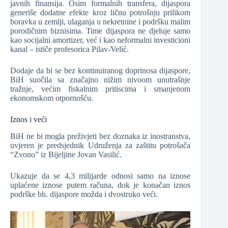
javnih finansija. Osim formalnih transfera, dijaspora
generiše dodatne efekte kroz ličnu potrošnju prilikom
boravka u zemlji, ulaganja u nekretnine i podršku malim
porodičnim biznisima. Time dijaspora ne djeluje samo
kao socijalni amortizer, već i kao neformalni investicioni
kanal – ističe profesorica Pilav-Velić.
Dodaje da bi se bez kontinuiranog doprinosa dijaspore,
BiH suočila sa značajno nižim nivoom unutrašnje
tražnje, većim fiskalnim pritiscima i smanjenom
ekonomskom otpornošću.
Iznos i veći
BiH ne bi mogla preživjeti bez doznaka iz inostranstva,
uvjeren je predsjednik Udruženja za zaštitu potrošača
“Zvono” iz Bijeljine Jovan Vasilić.
Ukazuje da se 4,3 milijarde odnosi samo na iznose
uplaćene iznose putem računa, dok je konačan iznos
podrške bh. dijaspore možda i dvostruko veći.