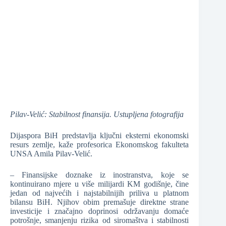
Pilav-Velić: Stabilnost finansija. Ustupljena fotografija
Dijaspora BiH predstavlja ključni eksterni ekonomski
resurs zemlje, kaže profesorica Ekonomskog fakulteta
UNSA Amila Pilav-Velić.
– Finansijske doznake iz inostranstva, koje se
kontinuirano mjere u više milijardi KM godišnje, čine
jedan od najvećih i najstabilnijih priliva u platnom
bilansu BiH. Njihov obim premašuje direktne strane
investicije i značajno doprinosi održavanju domaće
potrošnje, smanjenju rizika od siromaštva i stabilnosti