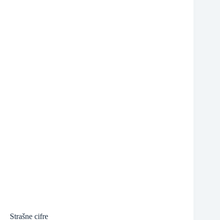
❆
❆
❆
Strašne cifre