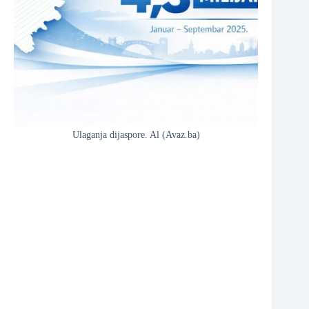
❆
❆
❆
Ulaganja dijaspore. Al (Avaz.ba)
❆