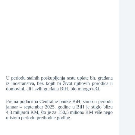
❆
❆
❆
❆
U periodu stalnih poskupljenja rastu uplate bh. građana
iz inostranstva, bez kojih bi život njihovih porodica u
domovini, ali i svih građana BiH, bio mnogo teži.
Prema podacima Centralne banke BiH, samo u periodu
januar – septembar 2025. godine u BiH je stiglo blizu
4,3 milijardi KM, što je za 150,5 miliona KM više nego
u istom periodu prethodne godine.
❆