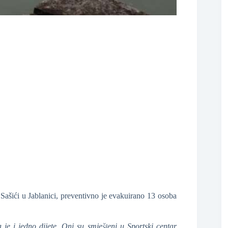
❆
❆
 Sašići u Jablanici, preventivno je evakuirano 13 osoba
 i jedno dijete. Oni su smješteni u Sportski centar