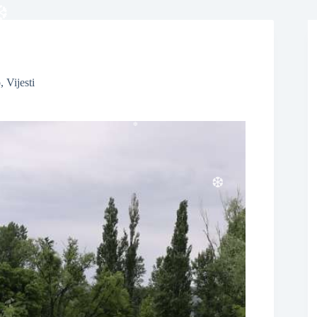
o
,
Vijesti
❆
❆