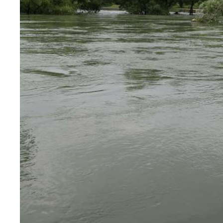
❆
❆
❆
❆