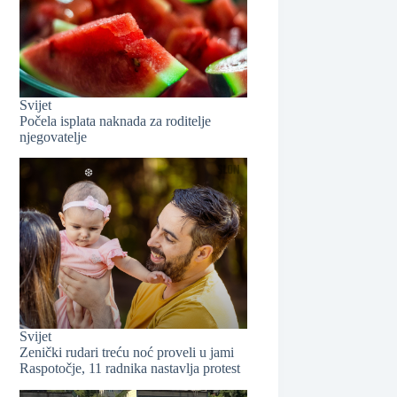
Svijet
Počela isplata naknada za roditelje
❆
njegovatelje
Svijet
❆
Zenički rudari treću noć proveli u jami
Raspotočje, 11 radnika nastavlja protest