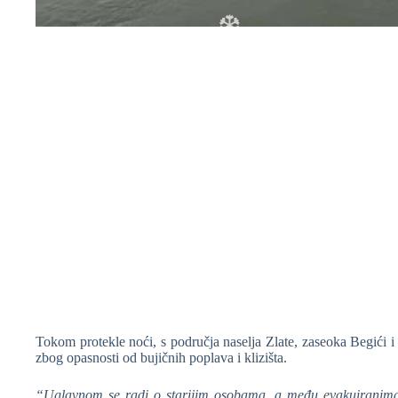
❆
Tokom protekle noći, s područja naselja Zlate, zaseoka Begići i
zbog opasnosti od bujičnih poplava i klizišta.
❆
“Uglavnom se radi o starijim osobama, a među evakuiranima je