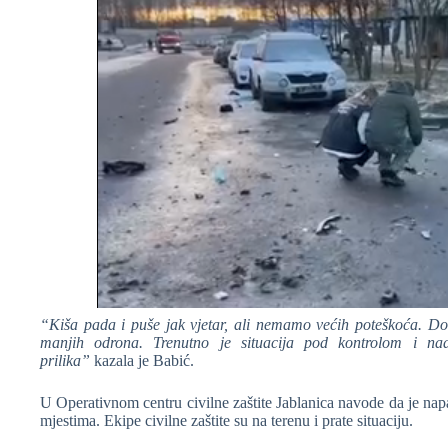
“Kiša pada i puše jak vjetar, ali nemamo većih poteškoća. Doš
manjih odrona. Trenutno je situacija pod kontrolom i n
prilika”
kazala je Babić.
U Operativnom centru civilne zaštite Jablanica navode da je na
mjestima. Ekipe civilne zaštite su na terenu i prate situaciju.