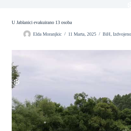
❆
❆
U Jablanici evakuirano 13 osoba
Elda Moranjkic
11 Marta, 2025
BiH
,
Izdvojen