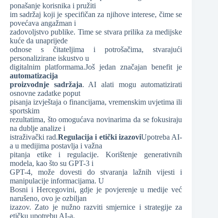
ponašanje korisnika i pružiti
im sadržaj koji je specifičan za njihove interese, čime se
povećava angažman i
zadovoljstvo publike. Time se stvara prilika za medijske
kuće da unaprijede
odnose s čitateljima i potrošačima, stvarajući
personalizirane iskustvo u
digitalnim platformama.Još jedan značajan benefit je
automatizacija
proizvodnje sadržaja
. AI alati mogu automatizirati
osnovne zadatke poput
pisanja izvještaja o financijama, vremenskim uvjetima ili
sportskim
rezultatima, što omogućava novinarima da se fokusiraju
na dublje analize i
istraživački rad.
Regulacija i etički izazovi
Upotreba AI-
a u medijima postavlja i važna
pitanja etike i regulacije. Korištenje generativnih
modela, kao što su GPT-3 i
GPT-4, može dovesti do stvaranja lažnih vijesti i
manipulacije informacijama. U
Bosni i Hercegovini, gdje je povjerenje u medije već
narušeno, ovo je ozbiljan
izazov. Zato je nužno razviti smjernice i strategije za
etičku upotrebu AI-a,