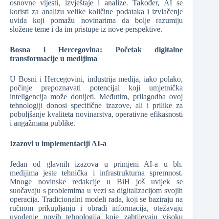
osnovne vijesti, izvještaje i analize. Također, AI se
koristi za analizu velike količine podataka i izvlačenje
uvida koji pomažu novinarima da bolje razumiju
složene teme i da im pristupe iz nove perspektive.
Bosna i Hercegovina: Početak digitalne
transformacije u medijima
U Bosni i Hercegovini, industrija medija, iako polako,
počinje prepoznavati potencijal koji umjetnička
inteligencija može donijeti. Međutim, prilagodba ovoj
tehnologiji donosi specifične izazove, ali i prilike za
poboljšanje kvaliteta novinarstva, operativne efikasnosti
i angažmana publike.
Izazovi u implementaciji AI-a
Jedan od glavnih izazova u primjeni AI-a u bh.
medijima jeste tehnička i infrastrukturna spremnost.
Mnoge novinske redakcije u BiH još uvijek se
suočavaju s problemima u vezi sa digitalizacijom svojih
operacija. Tradicionalni modeli rada, koji se baziraju na
ručnom prikupljanju i obradi informacija, otežavaju
uvođenje novih tehnologija koje zahtijevaju visoku