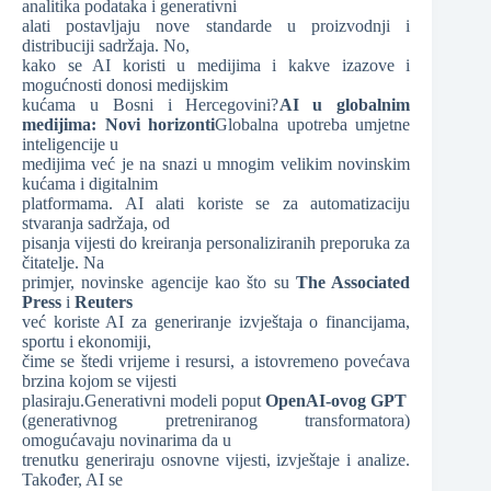
analitika podataka i generativni
alati postavljaju nove standarde u proizvodnji i
distribuciji sadržaja. No,
kako se AI koristi u medijima i kakve izazove i
mogućnosti donosi medijskim
kućama u Bosni i Hercegovini?
AI u globalnim
medijima: Novi horizonti
Globalna upotreba umjetne
inteligencije u
medijima već je na snazi u mnogim velikim novinskim
kućama i digitalnim
platformama. AI alati koriste se za automatizaciju
stvaranja sadržaja, od
pisanja vijesti do kreiranja personaliziranih preporuka za
čitatelje. Na
primjer, novinske agencije kao što su
The Associated
Press
i
Reuters
već koriste AI za generiranje izvještaja o financijama,
sportu i ekonomiji,
čime se štedi vrijeme i resursi, a istovremeno povećava
brzina kojom se vijesti
plasiraju.Generativni modeli poput
OpenAI-ovog GPT
(generativnog pretreniranog transformatora)
omogućavaju novinarima da u
trenutku generiraju osnovne vijesti, izvještaje i analize.
Također, AI se