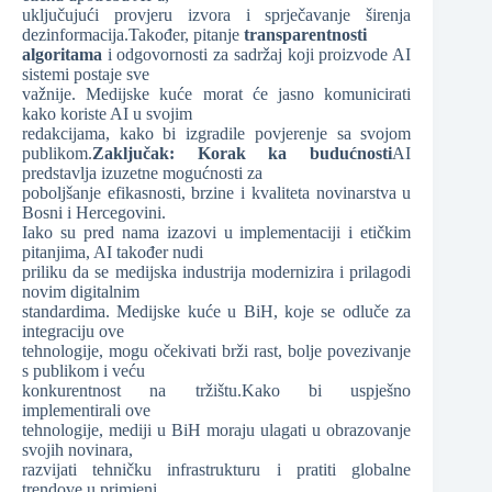
uključujući provjeru izvora i sprječavanje širenja
dezinformacija.Također, pitanje
transparentnosti
algoritama
i odgovornosti za sadržaj koji proizvode AI
sistemi postaje sve
važnije. Medijske kuće morat će jasno komunicirati
kako koriste AI u svojim
redakcijama, kako bi izgradile povjerenje sa svojom
publikom.
Zaključak: Korak ka budućnosti
AI
predstavlja izuzetne mogućnosti za
poboljšanje efikasnosti, brzine i kvaliteta novinarstva u
Bosni i Hercegovini.
Iako su pred nama izazovi u implementaciji i etičkim
pitanjima, AI također nudi
priliku da se medijska industrija modernizira i prilagodi
novim digitalnim
standardima. Medijske kuće u BiH, koje se odluče za
integraciju ove
tehnologije, mogu očekivati brži rast, bolje povezivanje
s publikom i veću
konkurentnost na tržištu.Kako bi uspješno
implementirali ove
tehnologije, mediji u BiH moraju ulagati u obrazovanje
svojih novinara,
razvijati tehničku infrastrukturu i pratiti globalne
trendove u primjeni