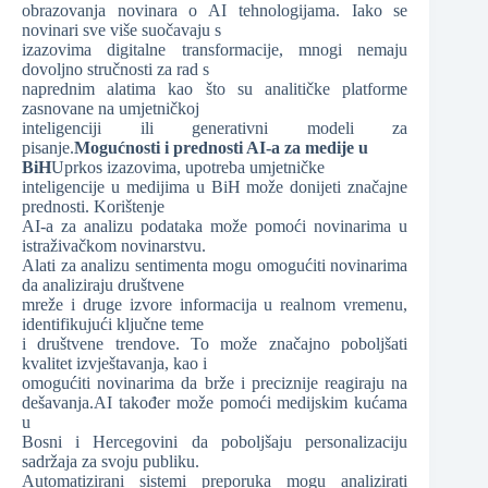
obrazovanja novinara o AI tehnologijama. Iako se
novinari sve više suočavaju s
izazovima digitalne transformacije, mnogi nemaju
dovoljno stručnosti za rad s
naprednim alatima kao što su analitičke platforme
zasnovane na umjetničkoj
inteligenciji ili generativni modeli za
pisanje.
Mogućnosti i prednosti AI-a za medije u
BiH
Uprkos izazovima, upotreba umjetničke
inteligencije u medijima u BiH može donijeti značajne
prednosti. Korištenje
AI-a za analizu podataka može pomoći novinarima u
istraživačkom novinarstvu.
Alati za analizu sentimenta mogu omogućiti novinarima
da analiziraju društvene
mreže i druge izvore informacija u realnom vremenu,
identifikujući ključne teme
i društvene trendove. To može značajno poboljšati
kvalitet izvještavanja, kao i
omogućiti novinarima da brže i preciznije reagiraju na
dešavanja.AI također može pomoći medijskim kućama
u
Bosni i Hercegovini da poboljšaju personalizaciju
sadržaja za svoju publiku.
Automatizirani sistemi preporuka mogu analizirati