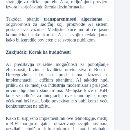
strategije za etičku upotrebu AI-a, uključujući provjeru
izvora i sprječavanje širenja dezinformacija.
Također, pitanje
transparentnosti algoritama
i
odgovornosti za sadržaj koji proizvode AI sistemi
postaje sve važnije. Medijske kuće morat će jasno
komunicirati kako koriste AI u svojim redakcijama,
kako bi izgradile povjerenje sa svojom publikom.
Zaključak: Korak ka budućnosti
AI predstavlja izuzetne mogućnosti za poboljšanje
efikasnosti, brzine i kvaliteta novinarstva u Bosni i
Hercegovini. Iako su pred nama izazovi u
implementaciji i etičkim pitanjima, AI također nudi
priliku da se medijska industrija modernizira i prilagodi
novim digitalnim standardima. Medijske kuće u BiH,
koje se odluče za integraciju ove tehnologije, mogu
očekivati brži rast, bolje povezivanje s publikom i veću
konkurentnost na tržištu.
Kako bi uspješno implementirali ove tehnologije, mediji
u BiH moraju ulagati u obrazovanje svojih novinara,
razvijati tehničku infrastrukturu i pratiti globalne