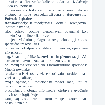
koristi za analizu velike količine podataka i izvlačenje
uvida koji pomažu
novinarima da bolje razumiju složene teme i da im
pristupe iz nove perspektive.
Bosna i Hercegovina:
Početak digitalne
transformacije u medijima
U Bosni i Hercegovini,
industrija medija,
iako polako, počinje prepoznavati potencijal koji
umjetnička inteligencija može
donijeti. Međutim, prilagodba ovoj tehnologiji donosi
specifične izazove, ali i
prilike za poboljšanje kvaliteta novinarstva, operativne
efikasnosti i
angažmana publike.
Izazovi u implementaciji AI-
a
Jedan od glavnih izazova u primjeni AI-a u
bh. medijima jeste tehnička i infrastrukturna spremnost.
Mnoge novinske
redakcije u BiH još uvijek se suočavaju s problemima u
vezi sa digitalizacijom
svojih operacija. Tradicionalni modeli rada, koji se
baziraju na ručnom
prikupljanju i obradi informacija, otežavaju uvođenje
novih tehnologija koje
zahtijevaju visoku razinu automatizacije.Također, u BiH
postoji i pitanje