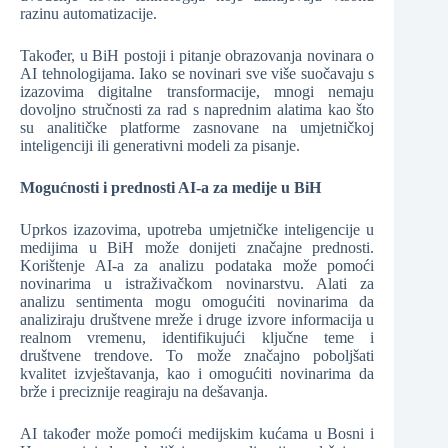
razinu automatizacije.
Također, u BiH postoji i pitanje obrazovanja novinara o
AI tehnologijama. Iako se novinari sve više suočavaju s
izazovima digitalne transformacije, mnogi nemaju
dovoljno stručnosti za rad s naprednim alatima kao što
su analitičke platforme zasnovane na umjetničkoj
inteligenciji ili generativni modeli za pisanje.
Mogućnosti i prednosti AI-a za medije u BiH
Uprkos izazovima, upotreba umjetničke inteligencije u
medijima u BiH može donijeti značajne prednosti.
Korištenje AI-a za analizu podataka može pomoći
novinarima u istraživačkom novinarstvu. Alati za
analizu sentimenta mogu omogućiti novinarima da
analiziraju društvene mreže i druge izvore informacija u
realnom vremenu, identifikujući ključne teme i
društvene trendove. To može značajno poboljšati
kvalitet izvještavanja, kao i omogućiti novinarima da
brže i preciznije reagiraju na dešavanja.
AI također može pomoći medijskim kućama u Bosni i