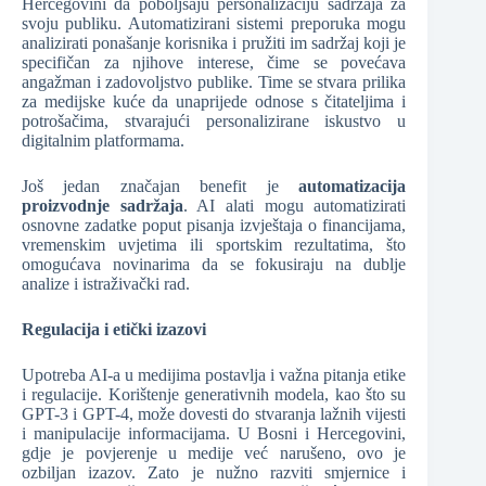
Hercegovini da poboljšaju personalizaciju sadržaja za
svoju publiku. Automatizirani sistemi preporuka mogu
analizirati ponašanje korisnika i pružiti im sadržaj koji je
specifičan za njihove interese, čime se povećava
angažman i zadovoljstvo publike. Time se stvara prilika
za medijske kuće da unaprijede odnose s čitateljima i
potrošačima, stvarajući personalizirane iskustvo u
digitalnim platformama.
Još jedan značajan benefit je
automatizacija
proizvodnje sadržaja
. AI alati mogu automatizirati
osnovne zadatke poput pisanja izvještaja o financijama,
vremenskim uvjetima ili sportskim rezultatima, što
omogućava novinarima da se fokusiraju na dublje
analize i istraživački rad.
Regulacija i etički izazovi
Upotreba AI-a u medijima postavlja i važna pitanja etike
i regulacije. Korištenje generativnih modela, kao što su
GPT-3 i GPT-4, može dovesti do stvaranja lažnih vijesti
i manipulacije informacijama. U Bosni i Hercegovini,
gdje je povjerenje u medije već narušeno, ovo je
ozbiljan izazov. Zato je nužno razviti smjernice i