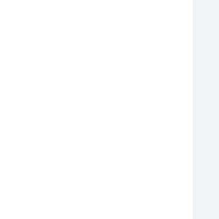
❆
❆
❆