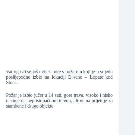
❆
❆
Vatrogasci se još uvijek bore s požarom koji je u srijedu
poslijepodne izbio na lokaciji Borane – Lopate kod
Stoca.
❆
❆
Požar je izbio jučer u 14 sati, gore trava, visoko i nisko
raslinje na nepristupačnom terenu, ali nema prijetnje za
stambene i druge objekte.
❆