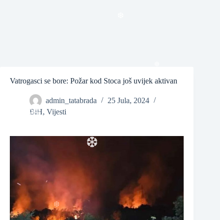
❆
❆
Vatrogasci se bore: Požar kod Stoca još uvijek aktivan
❆
admin_tatabrada
25 Jula, 2024
BiH
,
Vijesti
❆
❆