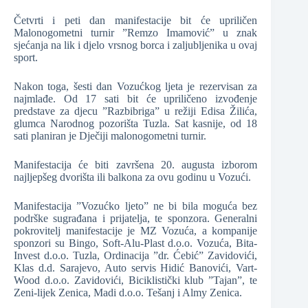
Četvrti i peti dan manifestacije bit će upriličen
Malonogometni turnir ”Remzo Imamović” u znak
sjećanja na lik i djelo vrsnog borca i zaljubljenika u ovaj
sport.
Nakon toga, šesti dan Vozućkog ljeta je rezervisan za
najmlađe. Od 17 sati bit će upriličeno izvođenje
predstave za djecu ”Razbibriga” u režiji Edisa Žilića,
glumca Narodnog pozorišta Tuzla. Sat kasnije, od 18
sati planiran je Dječiji malonogometni turnir.
Manifestacija će biti završena 20. augusta izborom
najljepšeg dvorišta ili balkona za ovu godinu u Vozući.
Manifestacija ”Vozućko ljeto” ne bi bila moguća bez
podrške sugrađana i prijatelja, te sponzora. Generalni
pokrovitelj manifestacije je MZ Vozuća, a kompanije
sponzori su Bingo, Soft-Alu-Plast d.o.o. Vozuća, Bita-
Invest d.o.o. Tuzla, Ordinacija ”dr. Ćebić” Zavidovići,
Klas d.d. Sarajevo, Auto servis Hidić Banovići, Vart-
Wood d.o.o. Zavidovići, Biciklistički klub ”Tajan”, te
Zeni-lijek Zenica, Madi d.o.o. Tešanj i Almy Zenica.