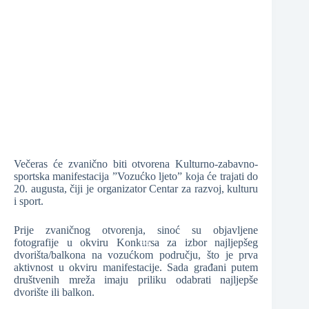
❆
❆
❆
Večeras će zvanično biti otvorena Kulturno-zabavno-
❆
sportska manifestacija ”Vozućko ljeto” koja će trajati do
❆
20. augusta, čiji je organizator Centar za razvoj, kulturu
i sport.
Prije zvaničnog otvorenja, sinoć su objavljene
fotografije u okviru Konkursa za izbor najljepšeg
dvorišta/balkona na vozućkom području, što je prva
aktivnost u okviru manifestacije. Sada građani putem
❆
društvenih mreža imaju priliku odabrati najljepše
dvorište ili balkon.
❆