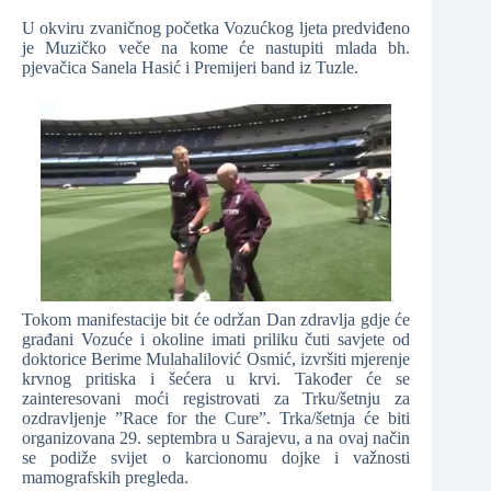
U okviru zvaničnog početka Vozućkog ljeta predviđeno
je Muzičko veče na kome će nastupiti mlada bh.
pjevačica Sanela Hasić i Premijeri band iz Tuzle.
Tokom manifestacije bit će održan Dan zdravlja gdje će
građani Vozuće i okoline imati priliku čuti savjete od
doktorice Berime Mulahalilović Osmić, izvršiti mjerenje
krvnog pritiska i šećera u krvi. Također će se
zainteresovani moći registrovati za Trku/šetnju za
ozdravljenje ”Race for the Cure”. Trka/šetnja će biti
organizovana 29. septembra u Sarajevu, a na ovaj način
se podiže svijet o karcionomu dojke i važnosti
mamografskih pregleda.