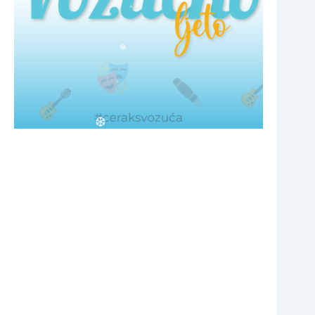
❆
❆
❆
❆
❆
❆