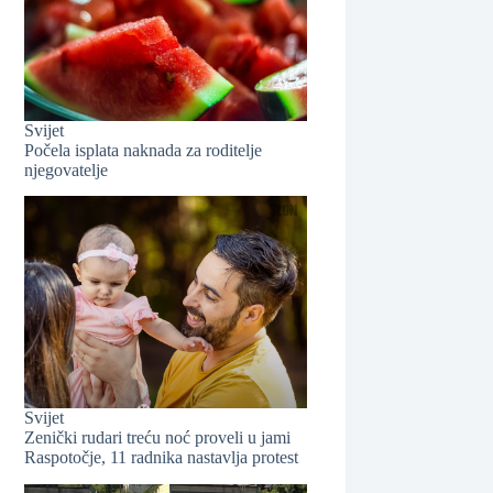
❆
Svijet
❆
Počela isplata naknada za roditelje
njegovatelje
Svijet
Zenički rudari treću noć proveli u jami
Raspotočje, 11 radnika nastavlja protest