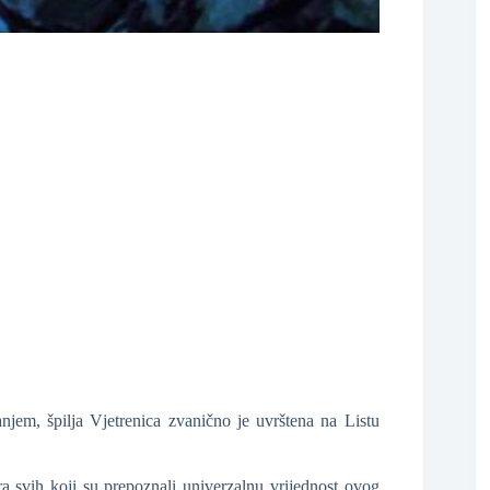
❆
em, špilja Vjetrenica zvanično je uvrštena na Listu
a svih koji su prepoznali univerzalnu vrijednost ovog