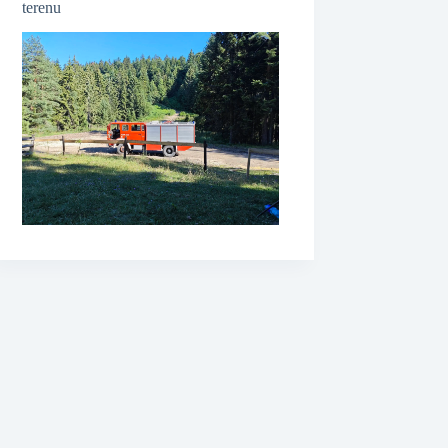
terenu
❆