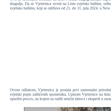
dragulja. Da se Vjetrenica uvrsti na Listu svjetske baštine, 
svjetsku baštinu, koji se održava od 21. do 31. jula 2024. u New 
❆
❆
❆
Ovom odlukom, Vjetrenica je postala prvi samostalni prirodn
svjetski popis zaštićenih spomenika. Upisom Vjetrenice na lis
opsežni proces, na kojem su radili stručni timovi i eksperti u sur