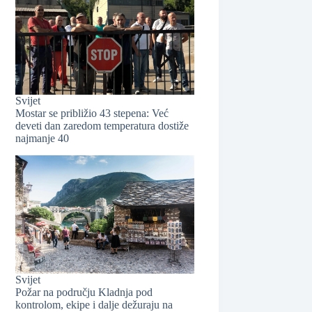
Svijet
Mostar se približio 43 stepena: Već
❆
deveti dan zaredom temperatura dostiže
najmanje 40
Svijet
Požar na području Kladnja pod
kontrolom, ekipe i dalje dežuraju na