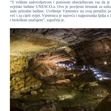
“S velikim zadovoljstvom i ponosom obavještavam vas da je V
svjetske baštine UNESCO-a. Ovo je povijesni trenutak za našu ze
naše prirodne baštine. Uvrštenje Vjetrenice na ovaj prestižni p
već i za cijeli svijet. Vjetrenica je najveća i najpoznatija špilj
i biološkim značajem”, započela je.