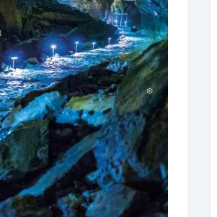
❆
❆
❆