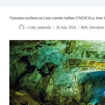
Vjetrenica uvrštena na Listu svjetske baštine UNESCO-a: Jeste li 
admin_tatabrada
26 Jula, 2024
BiH
,
Izdvojeno
❆
❆