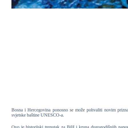
❆
❆
❆
❆
Bosna i Hercegovina ponosno se može pohvaliti novim priznanj
svjetske baštine UNESCO-a.
Ovo je historijski trenutak za BiH i kruna dugogodišnjih napor