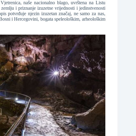
jetrenica, naše nacionalno blago, uvrštena na Listu
mlju i priznanje izuzetne vrijednosti i jedinstvenosti
opis potvrđuje njezin izuzetan značaj, ne samo za nas,
a u Bosni i Hercegovini, bogata speleološkim, arheološkim