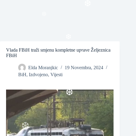
❆
❆
❆
Vlada FBiH traži smjenu kompletne uprave Željeznica
FBiH
❆
Elda Moranjkic
19 Novembra, 2024
BiH
,
Izdvojeno
,
Vijesti
❆
❆
❆