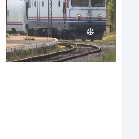
❆
❆
❆
❆