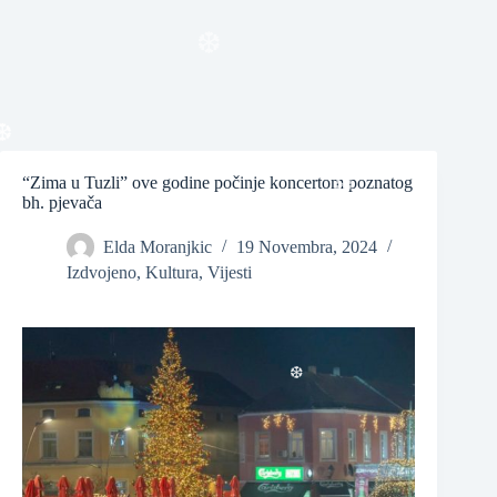
❆
“Zima u Tuzli” ove godine počinje koncertom poznatog
bh. pjevača
❆
Elda Moranjkic
19 Novembra, 2024
Izdvojeno
,
Kultura
,
Vijesti
❆
❆
❆
❆