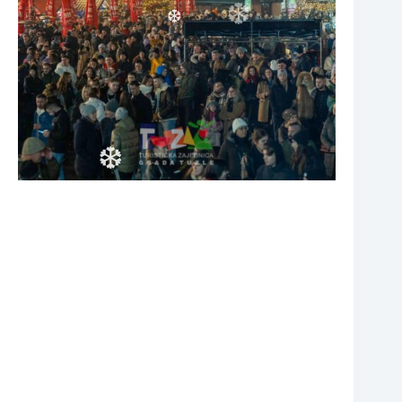
❆
❆
❆
❆