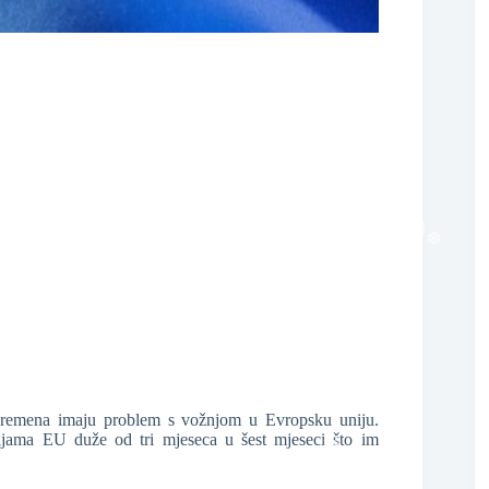
❆
vremena imaju problem s vožnjom u Evropsku uniju.
ljama EU duže od tri mjeseca u šest mjeseci što im
❆
❆