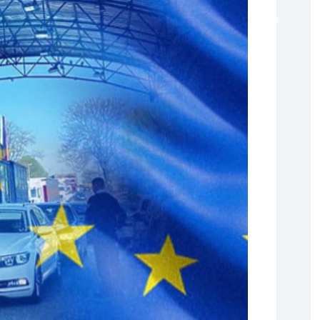
❆
❆
❆