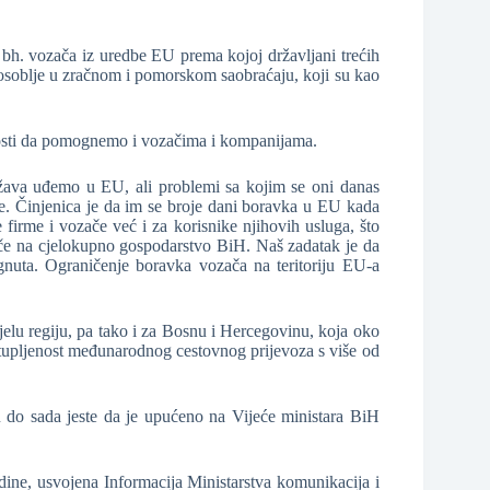
h bh. vozača iz uredbe EU prema kojoj državljani trećih
osoblje u zračnom i pomorskom saobraćaju, koji su kao
nosti da pomognemo i vozačima i kompanijama.
žava uđemo u EU, ali problemi sa kojim se oni danas
nje. Činjenica je da im se broje dani boravka u EU kada
firme i vozače već i za korisnike njihovih usluga, što
ječe na cjelokupno gospodarstvo BiH. Naš zadatak je da
gnuta. Ograničenje boravka vozača na teritoriju EU-a
jelu regiju, pa tako i za Bosnu i Hercegovinu, koja oko
tupljenost međunarodnog cestovnog prijevoza s više od
 do sada jeste da je upućeno na Vijeće ministara BiH
dine, usvojena Informacija Ministarstva komunikacija i