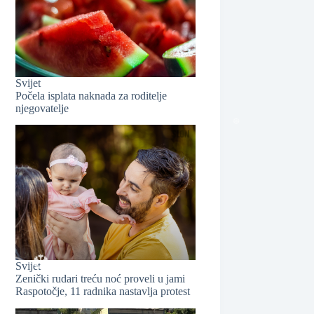
❆
Svijet
Počela isplata naknada za roditelje
njegovatelje
Svijet
❆
Zenički rudari treću noć proveli u jami
Raspotočje, 11 radnika nastavlja protest
❆