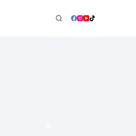
❆
❆
❆