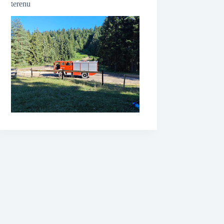
terenu
❆
❆