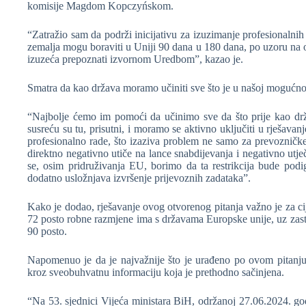
komisije Magdom Kopczyńskom.
“Zatražio sam da podrži inicijativu za izuzimanje profesionalni
zemalja mogu boraviti u Uniji 90 dana u 180 dana, po uzoru na 
izuzeća prepoznati izvornom Uredbom”, kazao je.
Smatra da kao država moramo učiniti sve što je u našoj moguć
“Najbolje ćemo im pomoći da učinimo sve da što prije kao dr
susreću su tu, prisutni, i moramo se aktivno uključiti u rješava
profesionalno rade, što izaziva problem ne samo za prevozničke 
direktno negativno utiče na lance snabdijevanja i negativno ut
se, osim pridruživanja EU, borimo da ta restrikcija bude podi
dodatno usložnjava izvršenje prijevoznih zadataka”.
Kako je dodao, rješavanje ovog otvorenog pitanja važno je za ci
72 posto robne razmjene ima s državama Europske unije, uz zas
90 posto.
Napomenuo je da je najvažnije što je urađeno po ovom pitanju
kroz sveobuhvatnu informaciju koja je prethodno sačinjena.
“Na 53. sjednici Vijeća ministara BiH, održanoj 27.06.2024. go