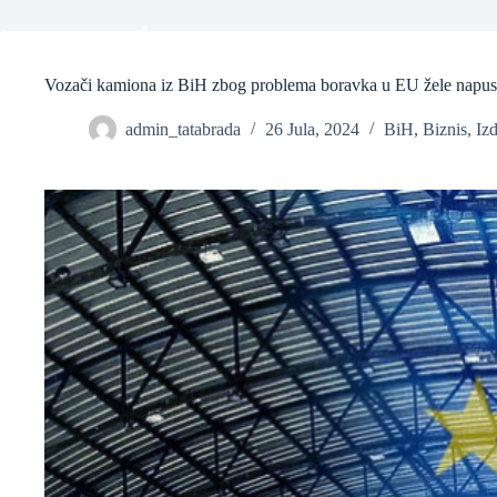
❆
Vozači kamiona iz BiH zbog problema boravka u EU žele napustit
admin_tatabrada
26 Jula, 2024
BiH
,
Biznis
,
Iz
❆