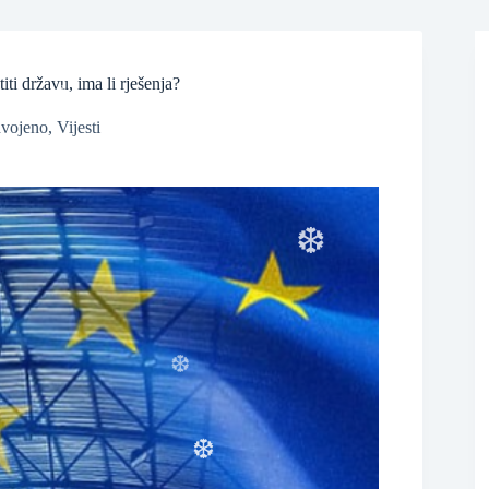
i državu, ima li rješenja?
dvojeno
,
Vijesti
❆
❆
❆