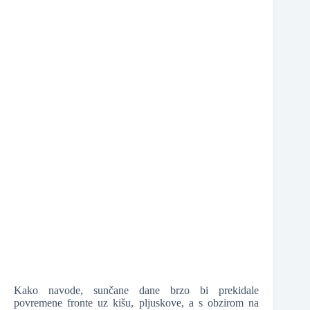
❆
❆
Kako navode, sunčane dane brzo bi prekidale
povremene fronte uz kišu, pljuskove, a s obzirom na