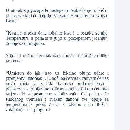
U utorak s jugozapada postepeno naoblačenje uz kišu i
pljuskove koji će najprije zahvatiti Hercegovinu i zapad
Bosne.
“Kasnije u toku dana lokalno kiša i u ostatku zemlje.
Temperature u porastu a jugo u postepenom jačanju”,
dodaje se u prognozi.
Srijeda i noć na četvrtak nam donose dinamične odlike
vremena.
“Umjeren do jak jugo uz lokalno olujne udare i
promjenivu naoblaku. U noći na četvrtak zahvatit će nas
nova fronta sa zapada donoseći prolazno kisu i
pljuskove sa grmljavinom širom zemlje. Tokom četvrtka
vrijeme bi se postepeno stabilizovalo. Od petka više
sunčanog vremena i svakim danom sve toplije sa
temperaturama preko 25°C, a lokalno i do 30°C”,
zaključuje se u prognozi.