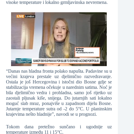
visoke temperature i lokalno grmljavinska nevremena.
“Danas nas hladna fronta polako napušta. Padavine su u
većini krajeva prestale uz djelimično razvedravanje.
Ostala je još Hercegovina i istočni dio Bosne gdje se
stabilizacija vremena očekuje u narednim satima. Noć je
bila djelimično vedra i prohladna, samo još rijetko uz
zaostali pljusak kiše, snijega. Do jutarnjih sati lokalno
moguć slab mraz, ponajviše u zapadnom dijelu Bosne.
Jutarnje temperature sutra od -2 do 5°C. U planinskim
krajevima nešto hladnije”, navodi se u prognozi.
Tokom dana pretežno sunčano i ugodnije uz
temperature između 11 i 15°C.