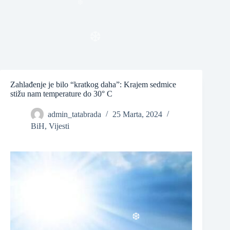
❆
❆
❆
Zahlađenje je bilo “kratkog daha”: Krajem sedmice
stižu nam temperature do 30° C
admin_tatabrada
25 Marta, 2024
BiH
,
Vijesti
❆
❆
❆