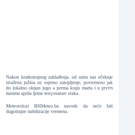
❆
❆
❆
Nakon kratkotrajnog zahlađenja, od sutra nas očekuje
izražena južina uz osjetno zatopljenje, povremeno jak
do lokalno olujan jugo a prema kraju marta i u prvim
danima aprila ljetne temperature zraka.
❆
Meteorolozi BHMeteo.ba navode da neće biti
dugotrajne stabilizacije vremena.
❆
❆