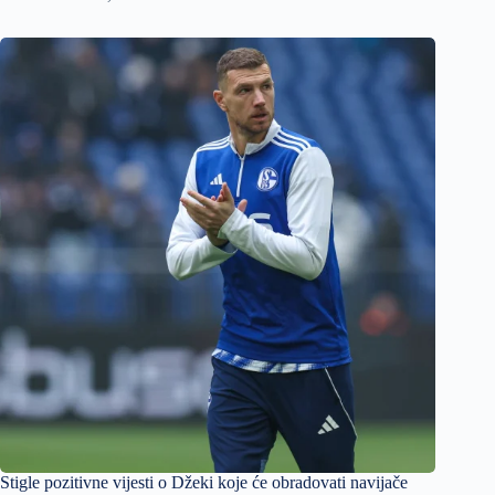
Stigle pozitivne vijesti o Džeki koje će obradovati navijače