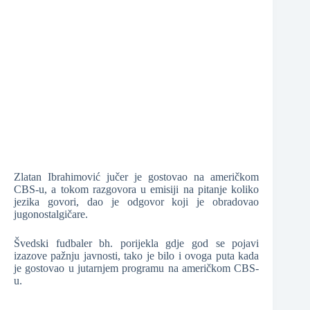
❆
❆
❆
Zlatan Ibrahimović jučer je gostovao na američkom
CBS-u, a tokom razgovora u emisiji na pitanje koliko
jezika govori, dao je odgovor koji je obradovao
❆
jugonostalgičare.
Švedski fudbaler bh. porijekla gdje god se pojavi
izazove pažnju javnosti, tako je bilo i ovoga puta kada
je gostovao u jutarnjem programu na američkom CBS-
u.