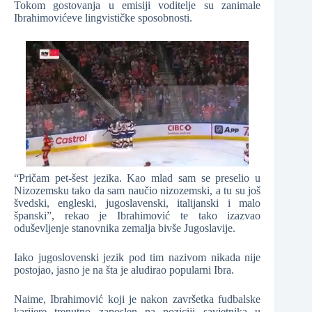
Tokom gostovanja u emisiji voditelje su zanimale
Ibrahimovićeve lingvističke sposobnosti.
“Pričam pet-šest jezika. Kao mlad sam se preselio u
Nizozemsku tako da sam naučio nizozemski, a tu su još
švedski, engleski, jugoslavenski, italijanski i malo
španski”, rekao je Ibrahimović te tako izazvao
oduševljenje stanovnika zemalja bivše Jugoslavije.
Iako jugoslovenski jezik pod tim nazivom nikada nije
postojao, jasno je na šta je aludirao popularni Ibra.
Naime, Ibrahimović koji je nakon završetka fudbalske
karijere trenutno zaposlen na poziciji savjetnika u