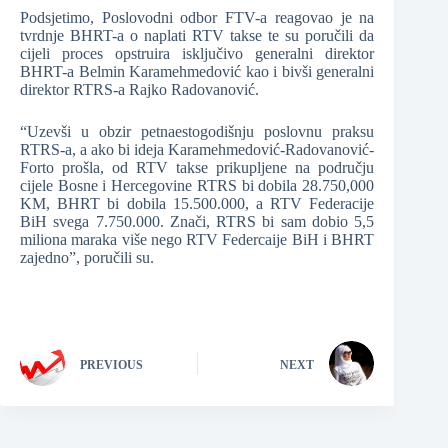
Podsjetimo, Poslovodni odbor FTV-a reagovao je na
tvrdnje BHRT-a o naplati RTV takse te su poručili da
cijeli proces opstruira isključivo generalni direktor
BHRT-a Belmin Karamehmedović kao i bivši generalni
direktor RTRS-a Rajko Radovanović.
“Uzevši u obzir petnaestogodišnju poslovnu praksu
RTRS-a, a ako bi ideja Karamehmedović-Radovanović-
Forto prošla, od RTV takse prikupljene na području
cijele Bosne i Hercegovine RTRS bi dobila 28.750,000
KM, BHRT bi dobila 15.500.000, a RTV Federacije
BiH svega 7.750.000. Znači, RTRS bi sam dobio 5,5
miliona maraka više nego RTV Federcaije BiH i BHRT
zajedno”, poručili su.
PREVIOUS
NEXT