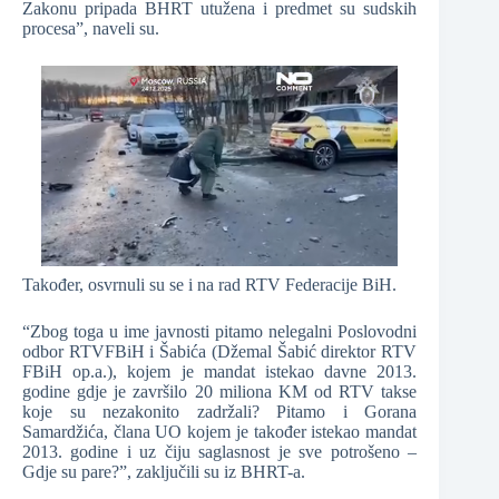
Zakonu pripada BHRT utužena i predmet su sudskih
procesa”, naveli su.
Također, osvrnuli su se i na rad RTV Federacije BiH.
“Zbog toga u ime javnosti pitamo nelegalni Poslovodni
odbor RTVFBiH i Šabića (Džemal Šabić direktor RTV
FBiH op.a.), kojem je mandat istekao davne 2013.
godine gdje je završilo 20 miliona KM od RTV takse
koje su nezakonito zadržali? Pitamo i Gorana
Samardžića, člana UO kojem je također istekao mandat
2013. godine i uz čiju saglasnost je sve potrošeno –
Gdje su pare?”, zaključili su iz BHRT-a.