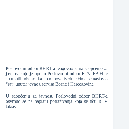
❆
❆
❆
Poslovodni odbor BHRT-a reagovao je na saopćenje za
javnost koje je uputio Poslovodni odbor RTV FBiH te
su uputili niz kritika na njihove tvrdnje čime se nastavio
“rat” unutar javnog servisa Bosne i Hercegovine.
U saopćenju za javnost, Poslovodni odbor BHRT-a
osvrnuo se na naplatu potraživanja koja se tiču RTV
takse.
❆