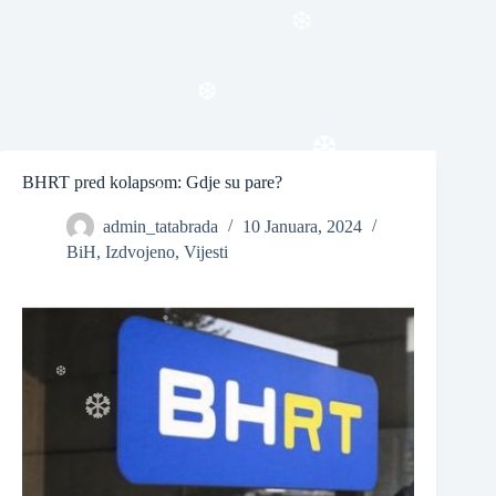
❆
❆
❆
BHRT pred kolapsom: Gdje su pare?
❆
admin_tatabrada
10 Januara, 2024
BiH
,
Izdvojeno
,
Vijesti
❆
❆
❆
❆