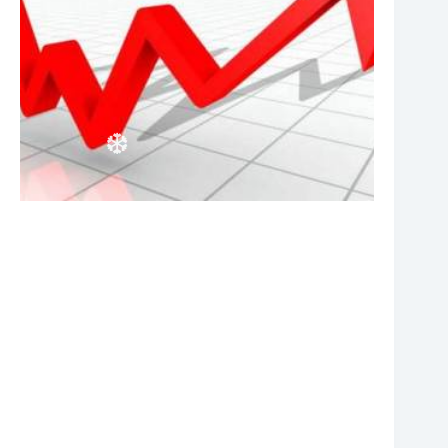
❆
❆
❆
❆