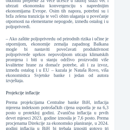
otkloniti prepreke za veće učešće u radnoj snazi već i
ubrzati ekonomsku konvergenciju s naprednijim
ekonomijama Evrope. Osim tih napora, potrebni su i
brža zelena tranzicija te veći obim ulaganja u povećanje
otpornosti na elementarne nepogode, između ostalog i u
poljoprivredi.
– Ako zaštite poljoprivredu od prirodnih rizika i učine je
otpornijom, ekonomije zemalja zapadnog Balkana
mogle bi nastaviti povećavati produktivnost
poljoprivrede uprkos nepovoljnom uticaju klimatskih
promjena i biti u stanju održivo proizvoditi više
kvalitetne hrane za domaće potrebe, ali i za izvoz,
između ostalog i u EU – kazala je Nataša Rovo, viša
ekonomistica Svjetske banke i jedan od autora
izvještaja.
Projekcije inflacije
Prema projekcijama Centralne banke BiH, inflacija
mjerena indeksom potrošačkih cijena usporila je na 6,3
posto u protekloj godini. Zvanična inflacija u prvih
devet mjeseci 2023. godine iznosila je 7,6 posto. Prema
procjenama Direkcije za ekonomsko planiranje, u 2024.
godini inflacija u BiH bi trebala iznositi gotovo tri