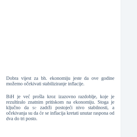
❆
❆
❆
❆
Dobra vijest za bh. ekonomiju jeste da ove godine
možemo očekivati stabiliziranje inflacije.
BiH je već prošla kroz izazovno razdoblje, koje je
rezultiralo znatnim pritiskom na ekonomiju. Stoga je
ključno da se zadrži postojeći nivo stabilnosti, a
očekivanja su da će se inflacija kretati unutar raspona od
dva do tri posto.
❆