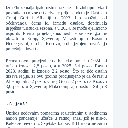
Između zemalja ipak postoje razlike u brzini oporavka i
povratka na nivoe ostvarivane prije pandemije. Rast je u
Crnoj Gori i Albaniji u 2023. bio snažniji od
očekivanog, čemu je, između ostalog, doprinijela
uspješna turistička sezona, a u 2024. se može djelimično
usporiti. Prema projekcijama, rast će se ove godine
ubrzati u Srbiji, Sjevernoj Makedoniji i Bosni i
Hercegovini, kao i na Kosovu, pod utjecajem povećanja
potrošnje i investicija.
Prema novoj procjeni, rast bh. ekonomije u 2024. bi
trebao iznositi 2,8 posto, a u 2025. 3,4 posto. Rast u
2023. godini je iznosio 2,2 posto. Što se tiče ostalih
država regije, za ovu godinu procijenjeno je da će rast u
Albaniji biti 3,2 posto, Crnoj Gori 3,2 posto, na Kosovu
3,9 posto, u Sjevernoj Makedoniji 2,5 posto i Srbiji 3
posto.
Jačanje tržišta
Uprkos nedavnim pomacima registriranim u godinama
nakon pandemije, učešće u radnoj snazi još je nisko.
Kako se navodi iz Svjetske banke, BiH mora ne samo