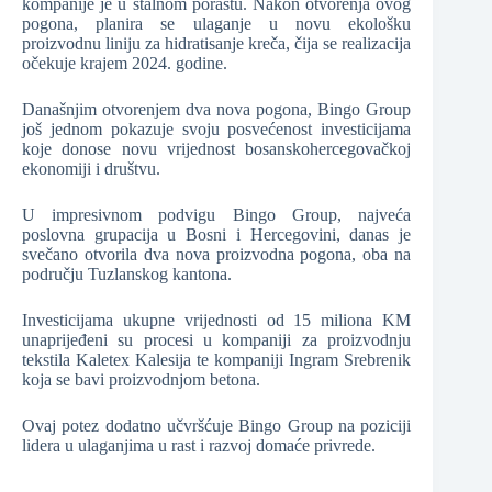
kompanije je u stalnom porastu. Nakon otvorenja ovog
pogona, planira se ulaganje u novu ekološku
proizvodnu liniju za hidratisanje kreča, čija se realizacija
očekuje krajem 2024. godine.
Današnjim otvorenjem dva nova pogona, Bingo Group
još jednom pokazuje svoju posvećenost investicijama
koje donose novu vrijednost bosanskohercegovačkoj
ekonomiji i društvu.
U impresivnom podvigu Bingo Group, najveća
poslovna grupacija u Bosni i Hercegovini, danas je
svečano otvorila dva nova proizvodna pogona, oba na
području Tuzlanskog kantona.
Investicijama ukupne vrijednosti od 15 miliona KM
unaprijeđeni su procesi u kompaniji za proizvodnju
tekstila Kaletex Kalesija te kompaniji Ingram Srebrenik
koja se bavi proizvodnjom betona.
Ovaj potez dodatno učvršćuje Bingo Group na poziciji
lidera u ulaganjima u rast i razvoj domaće privrede.