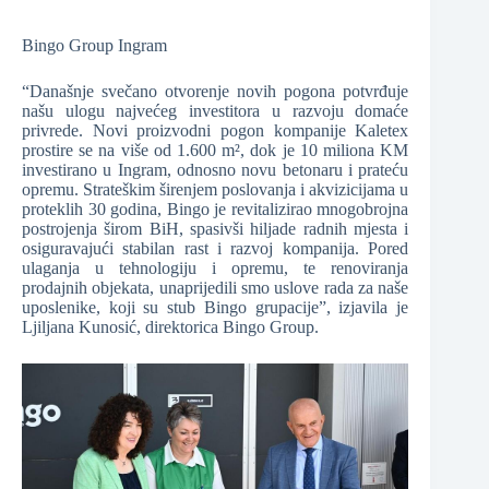
Bingo Group Ingram
“Današnje svečano otvorenje novih pogona potvrđuje
našu ulogu najvećeg investitora u razvoju domaće
privrede. Novi proizvodni pogon kompanije Kaletex
prostire se na više od 1.600 m², dok je 10 miliona KM
investirano u Ingram, odnosno novu betonaru i prateću
opremu. Strateškim širenjem poslovanja i akvizicijama u
proteklih 30 godina, Bingo je revitalizirao mnogobrojna
postrojenja širom BiH, spasivši hiljade radnih mjesta i
osiguravajući stabilan rast i razvoj kompanija. Pored
ulaganja u tehnologiju i opremu, te renoviranja
prodajnih objekata, unaprijedili smo uslove rada za naše
uposlenike, koji su stub Bingo grupacije”, izjavila je
Ljiljana Kunosić, direktorica Bingo Group.