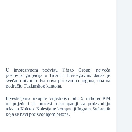
❆
❆
U impresivnom podvigu Bingo Group, najveća
poslovna grupacija u Bosni i Hercegovini, danas je
svečano otvorila dva nova proizvodna pogona, oba na
području Tuzlanskog kantona.
❆
Investicijama ukupne vrijednosti od 15 miliona KM
unaprijeđeni su procesi u kompaniji za proizvodnju
tekstila Kaletex Kalesija te kompaniji Ingram Srebrenik
koja se bavi proizvodnjom betona.